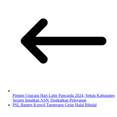
Pimpin Upacara Hari Lahir Pancasila 2024, Sekda Kabupaten
Serang Ingatkan ASN Tingkatkan Pelayanan
PSL Banten Korwil Tangerang Gelar Halal Bihalal