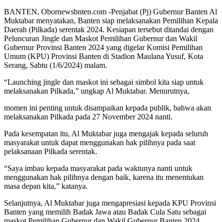
BANTEN, Obornewsbnten.com -Penjabat (Pj) Gubernur Banten Al
Muktabar menyatakan, Banten siap melaksanakan Pemilihan Kepala
Daerah (Pilkada) serentak 2024. Kesiapan tersebut ditandai dengan
Peluncuran Jingle dan Maskot Pemilihan Gubernur dan Wakil
Gubernur Provinsi Banten 2024 yang digelar Komisi Pemilihan
Umum (KPU) Provinsi Banten di Stadion Maulana Yusuf, Kota
Serang, Sabtu (1/6/2024) malam.
“Launching jingle dan maskot ini sebagai simbol kita siap untuk
melaksanakan Pilkada,” ungkap Al Muktabar. Menurutnya,
momen ini penting untuk disampaikan kepada publik, bahwa akan
melaksanakan Pilkada pada 27 November 2024 nanti.
Pada kesempatan itu, Al Muktabar juga mengajak kepada seluruh
masyarakat untuk dapat menggunakan hak pilihnya pada saat
pelaksanaan Pilkada serentak.
“Saya imbau kepada masyarakat pada waktunya nanti untuk
menggunakan hak pilihnya dengan baik, karena itu menentukan
masa depan kita,” katanya.
Selanjutnya, Al Muktabar juga mengapresiasi kepada KPU Provinsi
Banten yang memilih Badak Jawa atau Badak Cula Satu sebagai
maskot Pemilihan Gubernur dan Wakil Gubernur Banten 2024.