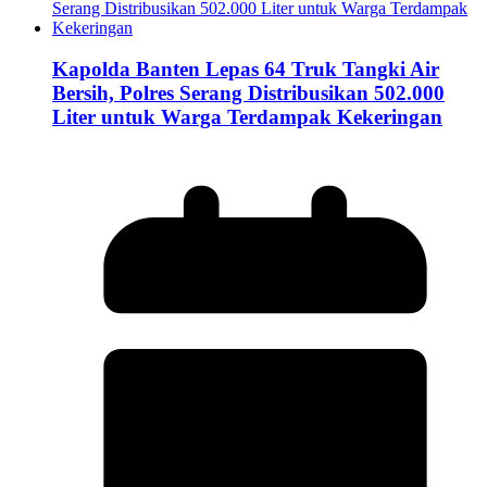
Kapolda Banten Lepas 64 Truk Tangki Air
Bersih, Polres Serang Distribusikan 502.000
Liter untuk Warga Terdampak Kekeringan