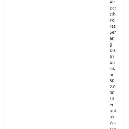
Air
Ber
sih,
Pol
res
Ser
an
g
Dis
tri
bu
sik
an
50
2.0
00
Lit
er
unt
uk
Wa
rga