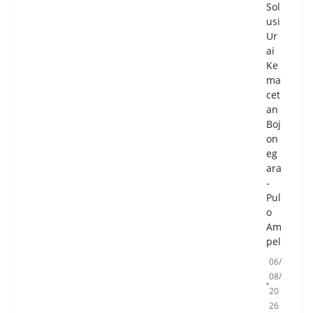
Sol
usi
Ur
ai
Ke
ma
cet
an
Boj
on
eg
ara
-
Pul
o
Am
pel
06/
08/
20
26