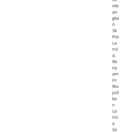
mb
an
gka
n
36
Pos
La
nsi
a,
Be
ny
am
in:
Wu
jud
ka
n
La
nsi
a
Se