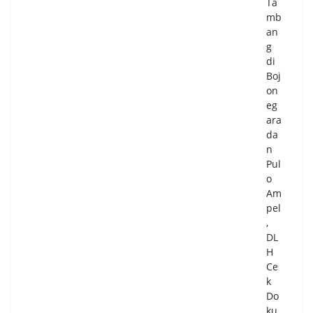
Ta
mb
an
g
di
Boj
on
eg
ara
da
n
Pul
o
Am
pel
,
DL
H
Ce
k
Do
ku