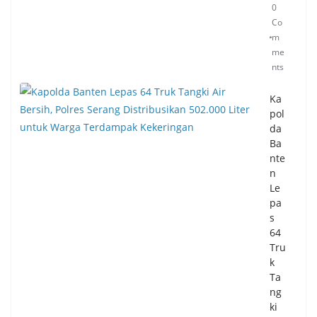
0
Co
m
me
nts
Ka
pol
da
Ba
nte
n
Le
pa
s
64
Tru
k
Ta
ng
ki