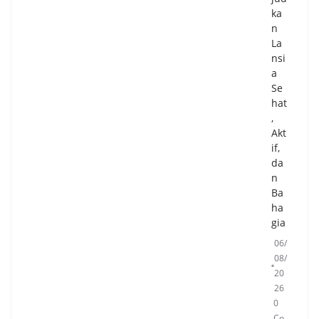
ka
n
La
nsi
a
Se
hat
,
Akt
if,
da
n
Ba
ha
gia
06/
08/
20
26
0
Co