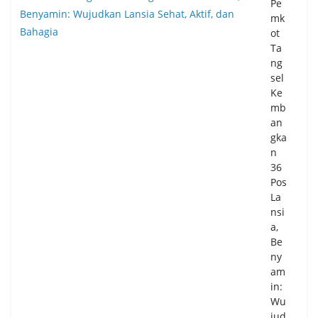
Pe
mk
ot
Ta
ng
sel
Ke
mb
an
gka
n
36
Pos
La
nsi
a,
Be
ny
am
in:
Wu
jud