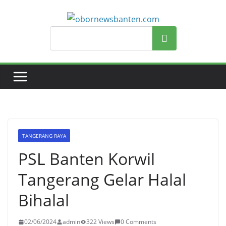
Search
TANGERANG RAYA
PSL Banten Korwil
Tangerang Gelar Halal
Bihalal
02/06/2024
admin
322 Views
0 Comments