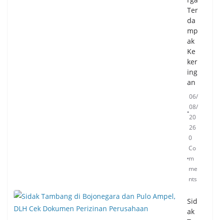
Ter
da
mp
ak
Ke
ker
ing
an
06/
08/
20
26
0
Co
m
me
nts
Sid
ak