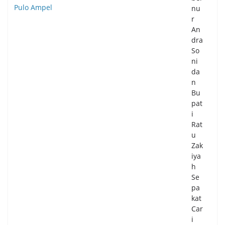
nu
r
An
dra
So
ni
da
n
Bu
pat
i
Rat
u
Zak
iya
h
Se
pa
kat
Car
i