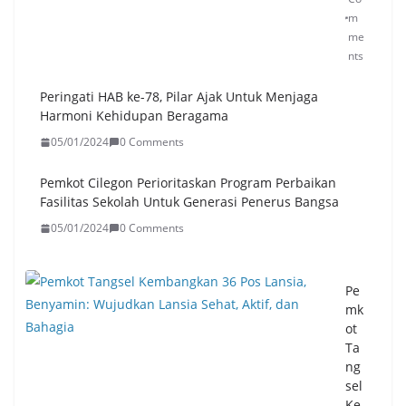
m
me
nts
Peringati HAB ke-78, Pilar Ajak Untuk Menjaga
Harmoni Kehidupan Beragama
05/01/2024
0 Comments
Pemkot Cilegon Perioritaskan Program Perbaikan
Fasilitas Sekolah Untuk Generasi Penerus Bangsa
05/01/2024
0 Comments
Pe
mk
ot
Ta
ng
sel
Ke