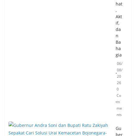
hat
,
Akt
if,
da
n
Ba
ha
gia
06/
08/
20
26
0
Co
m
me
nts
Gu
ber