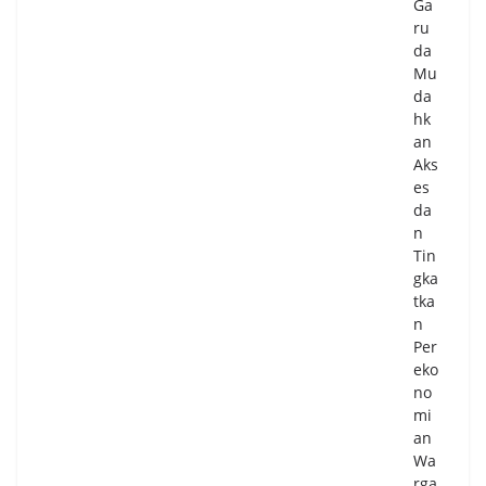
Ga
sel
ru
Ma
da
tan
Mu
gka
da
n
hk
Per
an
sia
Aks
pa
es
n
da
Per
n
ing
Tin
ata
gka
n
tka
HU
n
T
Per
Ke-
eko
81
no
Ke
mi
me
an
rde
Wa
kaa
rga