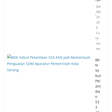
n
RI
04/
08/
05/
08/
20
20
26
26
0
0
Co
Co
m
m
me
me
nts
nts
BK
N
Se
but
Pel
ant
ika
n
53
3