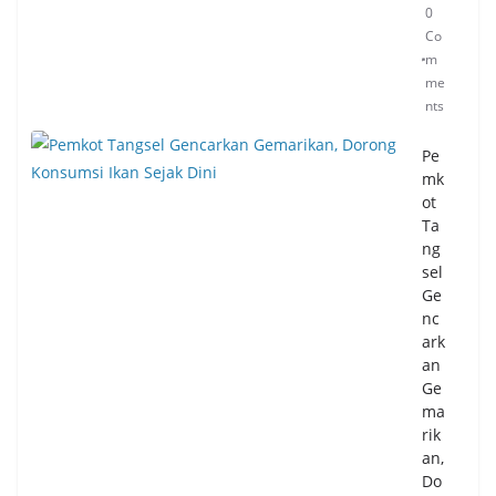
0
M
Co
Ap
m
ara
me
tur
nts
Pe
me
Pe
rin
mk
tah
ot
Kot
Ta
a
ng
Ser
sel
an
Ge
g
nc
04/
ark
08/
an
20
26
Ge
0
ma
Co
rik
m
an,
me
Do
nts