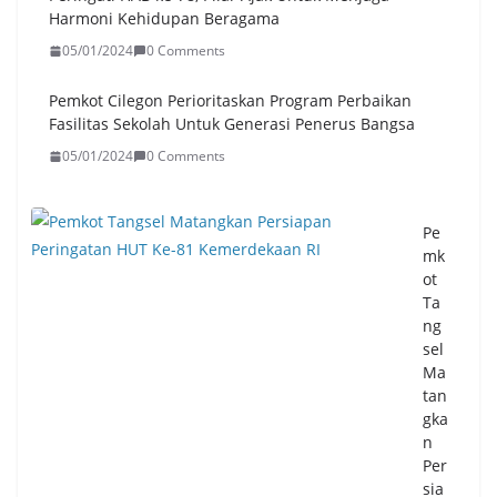
i
Harmoni Kehidupan Beragama
04/
05/01/2024
0 Comments
08/
20
Pemkot Cilegon Perioritaskan Program Perbaikan
26
0
Fasilitas Sekolah Untuk Generasi Penerus Bangsa
Co
05/01/2024
0 Comments
m
me
nts
Pe
mk
Dir
ot
es
Ta
mi
ng
ka
sel
n,
Ma
Bu
tan
pat
gka
i
n
Ser
Per
an
sia
g