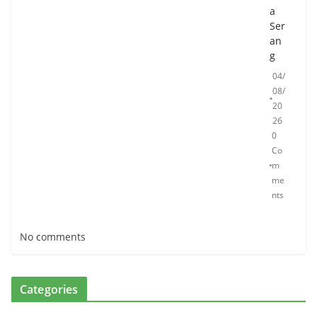
a
Ser
an
g
04/
08/
20
26
0
Co
m
me
nts
No comments
Categories