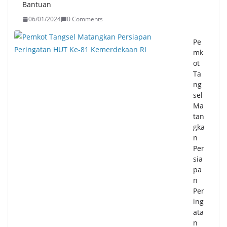
an
Bantuan
an
06/01/2024
0 Comments
Ibu
da
Pe
n
mk
An
ot
ak
Ta
04/
ng
08/
sel
20
Ma
26
tan
0
gka
Co
m
n
me
Per
nts
sia
pa
n
Pe
Per
mk
ing
ot
ata
Ta
n
ng