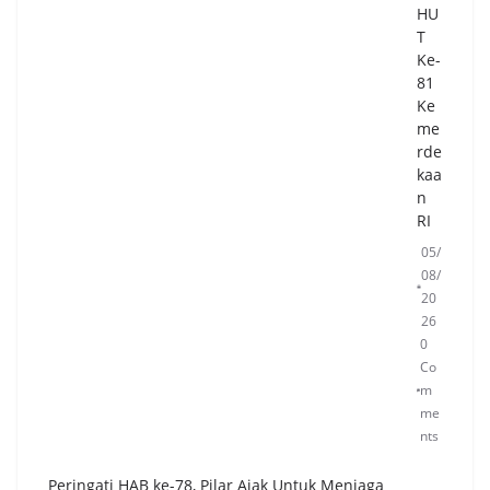
HU
sel
T
Ge
Ke-
nc
81
ark
Ke
an
me
Ge
rde
ma
kaa
rik
n
an,
RI
Do
ron
05/
g
08/
Ko
20
ns
26
um
0
si
Co
Ika
m
n
me
Sej
nts
ak
Din
Peringati HAB ke-78, Pilar Ajak Untuk Menjaga