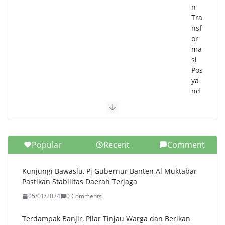
n
Tra
nsf
or
ma
si
Pos
ya
nd
u
di
Ta
ng
Popular
Recent
Comment
sel,
Kin
i
Kunjungi Bawaslu, Pj Gubernur Banten Al Muktabar
Tak
Pastikan Stabilitas Daerah Terjaga
Sek
05/01/2024
0 Comments
ad
ar
Lay
Terdampak Banjir, Pilar Tinjau Warga dan Berikan