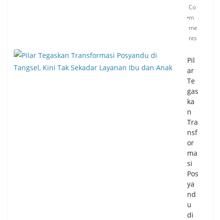
gka
Co
tka
m
n
me
Per
nts
eko
no
Pil
mi
ar
an
Te
Wa
gas
rga
ka
n
04/
08/
Tra
20
nsf
26
or
0
ma
Co
si
m
Pos
me
nts
ya
nd
u
BK
di