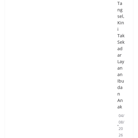
N
Ta
Se
ng
but
sel,
Pel
Kin
ant
i
ika
Tak
n
Sek
53
ad
3
ar
AS
Lay
N
an
Jad
an
i
Ibu
Mo
da
me
n
ntu
An
m
ak
Pe
04/
ng
08/
uat
20
an
26
SD