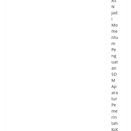
AS
N
Jad
i
Mo
me
ntu
m
Pe
ng
uat
an
SD
M
Ap
ara
tur
Pe
me
rin
tah
Kot