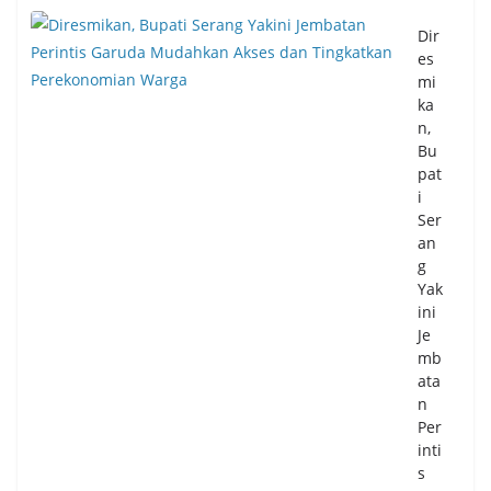
gka
Dir
2,0
es
1
mi
Per
ka
se
n,
n
Bu
04/
pat
08/
i
20
Ser
26
an
0
Co
g
m
Yak
me
ini
nts
Je
mb
ata
Pe
n
mk
Per
ot
inti
Ta
s
ng