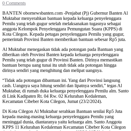
0 Comments
BANTEN obornewsbanten.com -Penjabat (Pj) Gubernur Banten Al
Muktabar menyerahkan bantuan kepada keluarga penyelenggara
Pemilu yang telah gugur setelah melaksanakan tugasnya sebagai
anggota Kelompok Penyelenggara Pemungutan Suara (KPPS) di
Kota Cilegon. Kepada petugas penyelenggara Pemilu yang gugur,
pemerintah Provinsi Banten memberikan bantuan sebesar Rp5 juta.
Al Muktabar menegaskan tidak ada potongan pada Bantuan yang
diberikan oleh Provinsi Banten kepada keluarga penyelenggara
Pemilu yang telah gugur di Provinsi Banten. Dirinya memastikan
bantuan berupa uang tunai itu utuh tidak ada potongan hingga
dirinya sendiri yang menghitung dan melipat uangnya.
“Tidak ada potongan dibantuan ini. Yang dari Provinsi langsung
cash. Uangnya saya hitung sendiri dan lipatnya sendiri,” tegas Al
Muktabar, di rumah duka keluarga penyelenggara Pemilu alm. Santo
di Link Kadipaten Rt. 04 Rw. 02 Kelurahan Kedaleman,
Kecamatan Cibeber Kota Cilegon, Jumat (23/2/2024).
Di Kota Cilegon Al Muktabar serahkan Bantuan senilai Rp5 Juta
kepada masing-masing keluarga penyelenggara Pemilu yang
meninggal dunia, diantaranya yaitu keluarga alm. Santo Anggota
KPPS 11 Kelurahan Kedaleman Kecamatan Cibeber Kota Cilegon