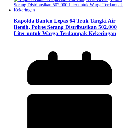
Kapolda Banten Lepas 64 Truk Tangki Air
Bersih, Polres Serang Distribusikan 502.000
Liter untuk Warga Terdampak Kekeringan