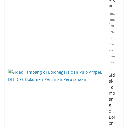
an
06/
08/
20
26
0
Co
m
me
nts
Sid
ak
Ta
mb
an
g
di
Boj
on