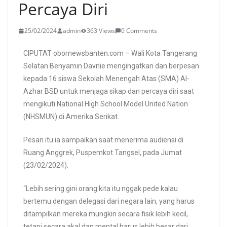
Percaya Diri
25/02/2024
admin
363 Views
0 Comments
CIPUTAT obornewsbanten.com – Wali Kota Tangerang
Selatan Benyamin Davnie mengingatkan dan berpesan
kepada 16 siswa Sekolah Menengah Atas (SMA) Al-
Azhar BSD untuk menjaga sikap dan percaya diri saat
mengikuti National High School Model United Nation
(NHSMUN) di Amerika Serikat.
Pesan itu ia sampaikan saat menerima audiensi di
Ruang Anggrek, Puspemkot Tangsel, pada Jumat
(23/02/2024).
“Lebih sering gini orang kita itu nggak pede kalau
bertemu dengan delegasi dari negara lain, yang harus
ditampilkan mereka mungkin secara fisik lebih kecil,
tetapi secara akal dan mental harus lebih besar dari