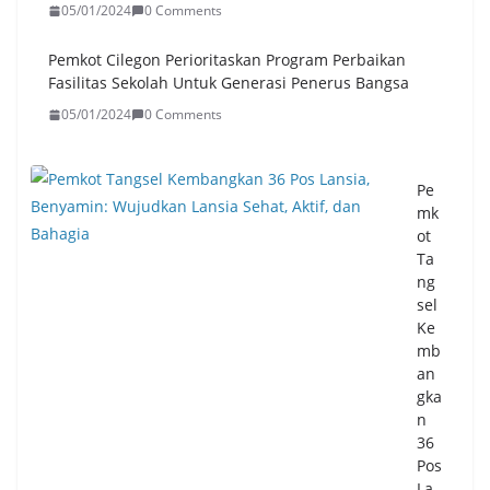
05/01/2024
0 Comments
Pemkot Cilegon Perioritaskan Program Perbaikan
Fasilitas Sekolah Untuk Generasi Penerus Bangsa
05/01/2024
0 Comments
Pe
mk
ot
Ta
ng
sel
Ke
mb
an
gka
n
36
Pos
La