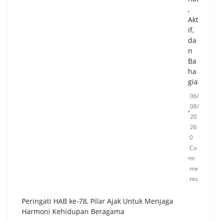
,
Akt
if,
da
n
Ba
ha
gia
06/
08/
20
26
0
Co
m
me
nts
Peringati HAB ke-78, Pilar Ajak Untuk Menjaga
Harmoni Kehidupan Beragama