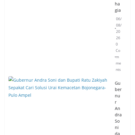
ha
gia
06/
08/
20
26
0
Co
m
me
nts
Gu
ber
nu
r
An
dra
So
ni
da