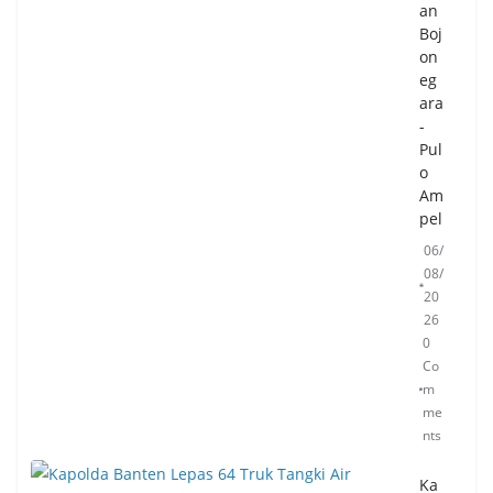
an
Boj
on
eg
ara
-
Pul
o
Am
pel
06/
08/
20
26
0
Co
m
me
nts
Ka