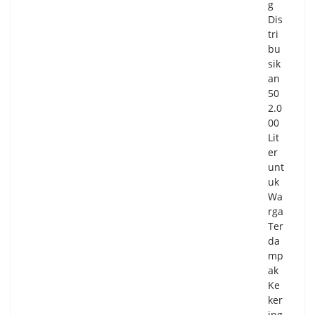
g
Dis
tri
bu
sik
an
50
2.0
00
Lit
er
unt
uk
Wa
rga
Ter
da
mp
ak
Ke
ker
ing