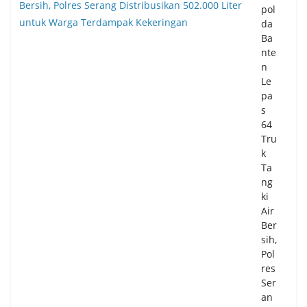
pol
da
Ba
nte
n
Le
pa
s
64
Tru
k
Ta
ng
ki
Air
Ber
sih,
Pol
res
Ser
an