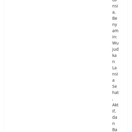
nsi
a,
Be
ny
am
in:
Wu
jud
ka
n
La
nsi
a
Se
hat
,
Akt
if,
da
n
Ba