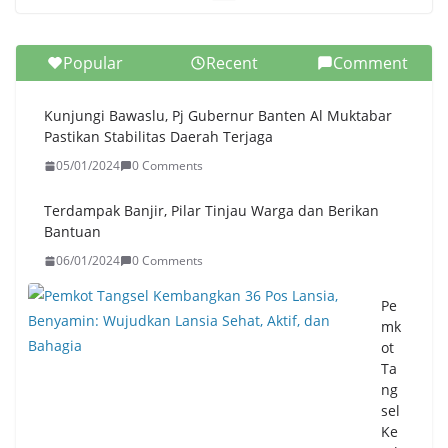
Popular
Recent
Comment
Kunjungi Bawaslu, Pj Gubernur Banten Al Muktabar
Pastikan Stabilitas Daerah Terjaga
05/01/2024
0 Comments
Terdampak Banjir, Pilar Tinjau Warga dan Berikan
Bantuan
06/01/2024
0 Comments
Pe
mk
ot
Ta
ng
sel
Ke