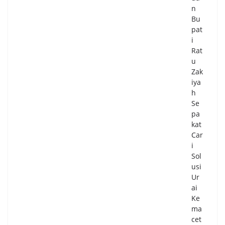
n
Bu
pat
i
Rat
u
Zak
iya
h
Se
pa
kat
Car
i
Sol
usi
Ur
ai
Ke
ma
cet