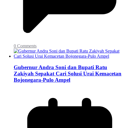
0 Comments
Gubernur Andra Soni dan Bupati Ratu
Zakiyah Sepakat Cari Solusi Urai Kemacetan
Bojonegara-Pulo Ampel