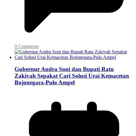
0 Comments
Gubernur Andra Soni dan Bupati Ratu
Zakiyah Sepakat Cari Solusi Urai Kemacetan
Bojonegara-Pulo Ampel