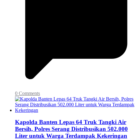
0 Comments
Kapolda Banten Lepas 64 Truk Tangki Air
Bersih, Polres Serang Distribusikan 502.000
Liter untuk Warga Terdampak Kekeringan