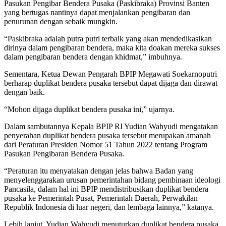
Pasukan Pengibar Bendera Pusaka (Paskibraka) Provinsi Banten
yang bertugas nantinya dapat menjalankan pengibaran dan
penurunan dengan sebaik mungkin.
“Paskibraka adalah putra putri terbaik yang akan mendedikasikan
dirinya dalam pengibaran bendera, maka kita doakan mereka sukses
dalam pengibaran bendera dengan khidmat,” imbuhnya.
Sementara, Ketua Dewan Pengarah BPIP Megawati Soekarnoputri
berharap duplikat bendera pusaka tersebut dapat dijaga dan dirawat
dengan baik.
“Mohon dijaga duplikat bendera pusaka ini,” ujarnya.
Dalam sambutannya Kepala BPIP RI Yudian Wahyudi mengatakan
penyerahan duplikat bendera pusaka tersebut merupakan amanah
dari Peraturan Presiden Nomor 51 Tahun 2022 tentang Program
Pasukan Pengibaran Bendera Pusaka.
“Peraturan itu menyatakan dengan jelas bahwa Badan yang
menyelenggarakan urusan pemerintahan bidang pembinaan ideologi
Pancasila, dalam hal ini BPIP mendistribusikan duplikat bendera
pusaka ke Pemerintah Pusat, Pemerintah Daerah, Perwakilan
Republik Indonesia di luar negeri, dan lembaga lainnya,” katanya.
Lebih lanjut, Yudian Wahyudi menuturkan duplikat bendera pusaka