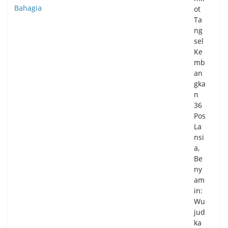
ot
Ta
ng
sel
Ke
mb
an
gka
n
36
Pos
La
nsi
a,
Be
ny
am
in:
Wu
jud
ka