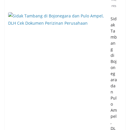
nts
Sid
ak
Ta
mb
an
g
di
Boj
on
eg
ara
da
n
Pul
o
Am
pel
,
DL