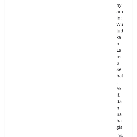
ny
am
in:
Wu
jud
ka
n
La
nsi
a
Se
hat
,
Akt
if,
da
n
Ba
ha
gia
06/