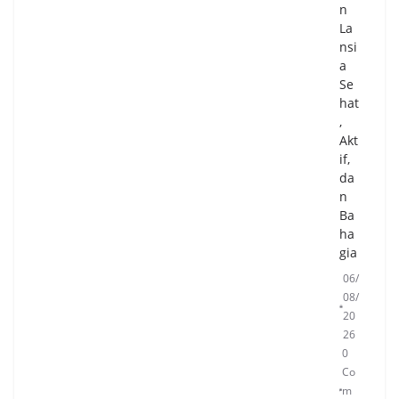
n
La
nsi
a
Se
hat
,
Akt
if,
da
n
Ba
ha
gia
06/
08/
20
26
0
Co
m