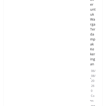
er
unt
uk
Wa
rga
Ter
da
mp
ak
Ke
ker
ing
an
06/
08/
20
26
0
Co
m
me