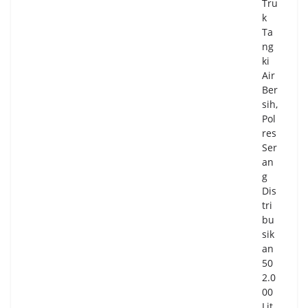
Tru
k
Ta
ng
ki
Air
Ber
sih,
Pol
res
Ser
an
g
Dis
tri
bu
sik
an
50
2.0
00
Lit