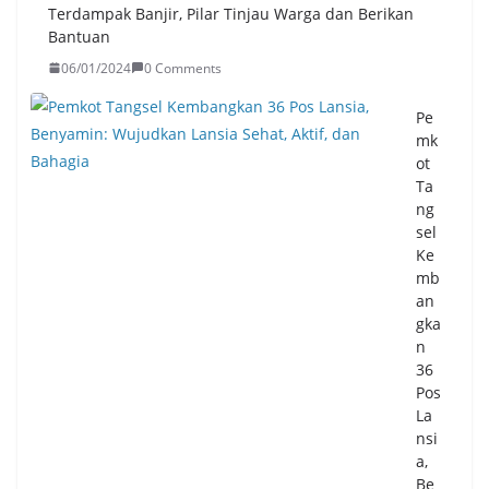
Terdampak Banjir, Pilar Tinjau Warga dan Berikan
Bantuan
06/01/2024
0 Comments
Pe
mk
ot
Ta
ng
sel
Ke
mb
an
gka
n
36
Pos
La
nsi
a,
Be