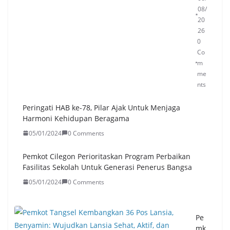
08/
20
26
0
Co
m
me
nts
Peringati HAB ke-78, Pilar Ajak Untuk Menjaga
Harmoni Kehidupan Beragama
05/01/2024
0 Comments
Pemkot Cilegon Perioritaskan Program Perbaikan
Fasilitas Sekolah Untuk Generasi Penerus Bangsa
05/01/2024
0 Comments
Pe
mk