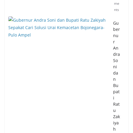
me
nts
Gu
ber
nu
r
An
dra
So
ni
da
n
Bu
pat
i
Rat
u
Zak
iya
h