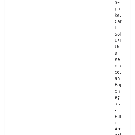
Se
pa
kat
Car
i
Sol
usi
Ur
ai
Ke
ma
cet
an
Boj
on
eg
ara
-
Pul
o
Am