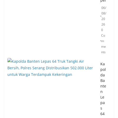
pel
06/
08/
20
26
0
Co
m
me
nts
Ka
pol
da
Ba
nte
n
Le
pa
s
64