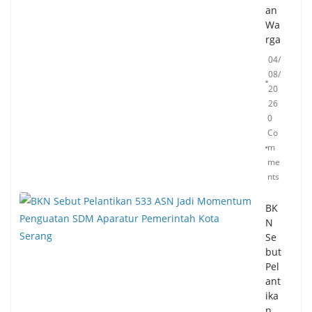
an
Wa
rga
04/
08/
20
26
0
Co
m
me
nts
BK
N
Se
but
Pel
ant
ika
n