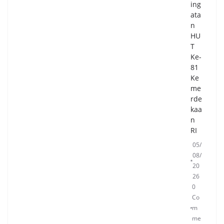
ing
ata
n
HU
T
Ke-
81
Ke
me
rde
kaa
n
RI
05/
08/
20
26
0
Co
m
me