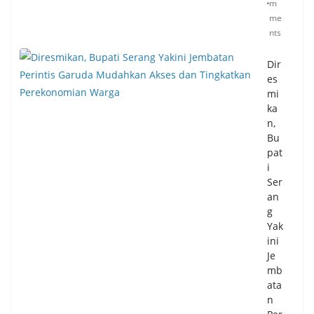
m
me
nts
Dir
es
mi
ka
n,
Bu
pat
i
Ser
an
g
Yak
ini
Je
mb
ata
n