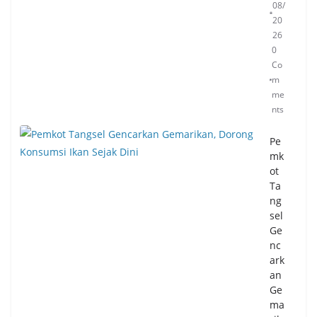
08/
20
26
0
Co
m
me
nts
Pe
mk
ot
Ta
ng
sel
Ge
nc
ark
an
Ge
ma