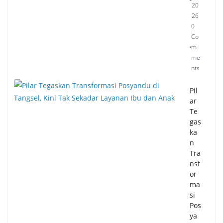
20
26
0
Co
m
me
nts
Pil
ar
Te
gas
ka
n
Tra
nsf
or
ma
si
Pos
ya