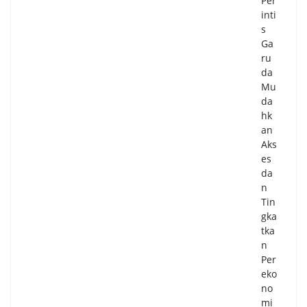
Per
inti
s
Ga
ru
da
Mu
da
hk
an
Aks
es
da
n
Tin
gka
tka
n
Per
eko
no
mi