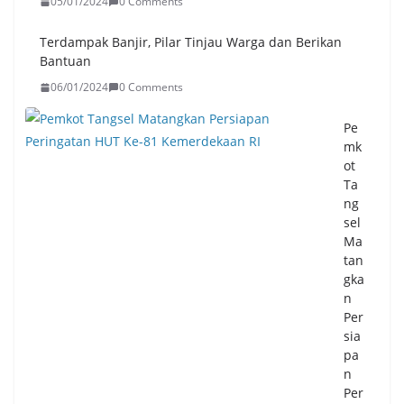
05/01/2024
0 Comments
Terdampak Banjir, Pilar Tinjau Warga dan Berikan
Bantuan
06/01/2024
0 Comments
Pe
mk
ot
Ta
ng
sel
Ma
tan
gka
n
Per
sia
pa
n
Per