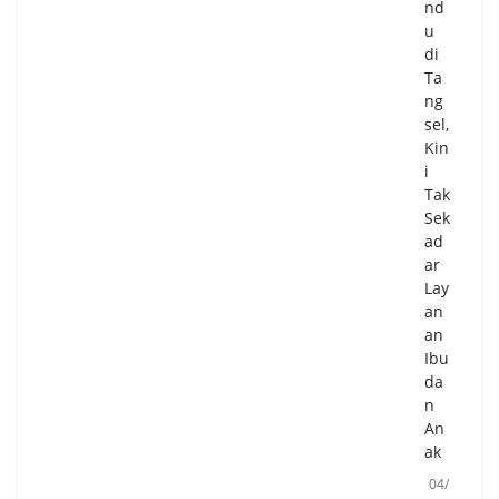
nd
u
di
Ta
ng
sel,
Kin
i
Tak
Sek
ad
ar
Lay
an
an
Ibu
da
n
An
ak
04/