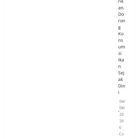
rik
an,
Do
ron
g
Ko
ns
um
si
Ika
n
Sej
ak
Din
i
04/
08/
20
26
0
Co