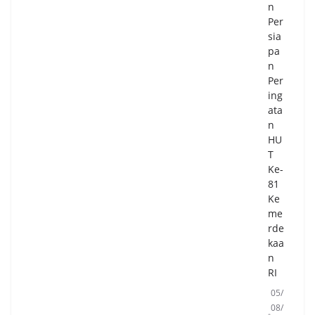
n
Per
sia
pa
n
Per
ing
ata
n
HU
T
Ke-
81
Ke
me
rde
kaa
n
RI
05/
08/