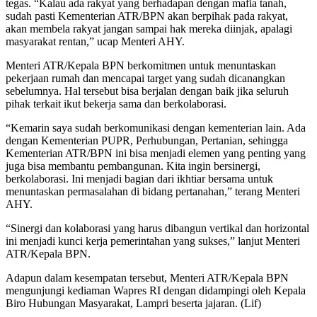
tegas. “Kalau ada rakyat yang berhadapan dengan mafia tanah,
sudah pasti Kementerian ATR/BPN akan berpihak pada rakyat,
akan membela rakyat jangan sampai hak mereka diinjak, apalagi
masyarakat rentan,” ucap Menteri AHY.
Menteri ATR/Kepala BPN berkomitmen untuk menuntaskan
pekerjaan rumah dan mencapai target yang sudah dicanangkan
sebelumnya. Hal tersebut bisa berjalan dengan baik jika seluruh
pihak terkait ikut bekerja sama dan berkolaborasi.
“Kemarin saya sudah berkomunikasi dengan kementerian lain. Ada
dengan Kementerian PUPR, Perhubungan, Pertanian, sehingga
Kementerian ATR/BPN ini bisa menjadi elemen yang penting yang
juga bisa membantu pembangunan. Kita ingin bersinergi,
berkolaborasi. Ini menjadi bagian dari ikhtiar bersama untuk
menuntaskan permasalahan di bidang pertanahan,” terang Menteri
AHY.
“Sinergi dan kolaborasi yang harus dibangun vertikal dan horizontal
ini menjadi kunci kerja pemerintahan yang sukses,” lanjut Menteri
ATR/Kepala BPN.
Adapun dalam kesempatan tersebut, Menteri ATR/Kepala BPN
mengunjungi kediaman Wapres RI dengan didampingi oleh Kepala
Biro Hubungan Masyarakat, Lampri beserta jajaran. (Lif)