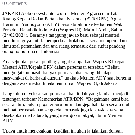
0 Comments
JAKARTA obornewsbanten.com – Menteri Agraria dan Tata
Ruang/Kepala Badan Pertanahan Nasional (ATR/BPN), Agus
Harimurti Yudhoyono (AHY) bersilaturahmi ke kediaman Wakil
Presiden Republik Indonesia (Wapres RI), Ma’ruf Amin, Sabtu
(24/02/2024). Besarnya tanggung jawab baru sebagai menteri,
mendorongnya untuk memperkuat kolaborasi serta memperdalam
ilmu soal pertanahan dan tata ruang termasuk dari sudut pandang
orang nomor dua di Indonesia.
Ada sejumlah pesan penting yang disampaikan Wapres RI kepada
Menteri ATR/Kepala BPN dalam pertemuan tersebut. “Beliau
mengingatkan masih banyak permasalahan yang dihadapi
masyarakat di berbagai daerah,” ungkap Menteri AHY saat bertemu
dengan awak media di halaman rumah Wapres RI, di Jakarta.
Langkah menyelesaikan permasalahan itulah yang ia nilai menjadi
tantangan terbesar Kementerian ATR/BPN. “Bagaimana kami bisa
secara utuh, bukan juga terburu-buru atau gegabah, tapi secara utuh
melihat permasalahan sengketa termasuk juga kasus-kasus yang
disebabkan mafia tanah, yang merugikan rakyat,” tutur Menteri
AHY.
Upaya untuk menegakkan keadilan ini akan ia jalankan dengan