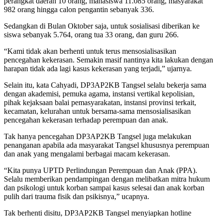
perangkat daerah 10 orang, mahasiswa 11.085 orang, masyarakat
982 orang hingga calon pengantin sebanyak 336.
Sedangkan di Bulan Oktober saja, untuk sosialisasi diberikan ke
siswa sebanyak 5.764, orang tua 33 orang, dan guru 266.
“Kami tidak akan berhenti untuk terus mensosialisasikan
pencegahan kekerasan. Semakin masif nantinya kita lakukan dengan
harapan tidak ada lagi kasus kekerasan yang terjadi,” ujarnya.
Selain itu, kata Cahyadi, DP3AP2KB Tangsel selalu bekerja sama
dengan akademisi, pemuka agama, instansi vertikal kepolisian,
pihak kejaksaan balai pemasyarakatan, instansi provinsi terkait,
kecamatan, kelurahan untuk bersama-sama mensosialisasikan
pencegahan kekerasan terhadap perempuan dan anak.
Tak hanya pencegahan DP3AP2KB Tangsel juga melakukan
penanganan apabila ada masyarakat Tangsel khususnya perempuan
dan anak yang mengalami berbagai macam kekerasan.
“Kita punya UPTD Perlindungan Perempuan dan Anak (PPA).
Selalu memberikan pendampingan dengan melibatkan mitra hukum
dan psikologi untuk korban sampai kasus selesai dan anak korban
pulih dari trauma fisik dan psikisnya,” ucapnya.
Tak berhenti disitu, DP3AP2KB Tangsel menyiapkan hotline