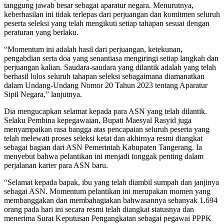
tanggung jawab besar sebagai aparatur negara. Menurutnya,
keberhasilan ini tidak terlepas dari perjuangan dan komitmen seluruh
peserta seleksi yang telah mengikuti setiap tahapan sesuai dengan
peraturan yang berlaku.
“Momentum ini adalah hasil dari perjuangan, ketekunan,
pengabdian serta doa yang senantiasa mengiringi setiap langkah dan
perjuangan kalian. Saudara-saudara yang dilantik adalah yang telah
berhasil lolos seluruh tahapan seleksi sebagaimana diamanatkan
dalam Undang-Undang Nomor 20 Tahun 2023 tentang Aparatur
Sipil Negara,” lanjutnya.
Dia mengucapkan selamat kepada para ASN yang telah dilantik.
Selaku Pembina kepegawaian, Bupati Maesyal Rasyid juga
menyampaikan rasa bangga atas pencapaian seluruh peserta yang
telah melewati proses seleksi ketat dan akhirnya resmi diangkat
sebagai bagian dari ASN Pemerintah Kabupaten Tangerang. Ia
menyebut bahwa pelantikan ini menjadi tonggak penting dalam
perjalanan karier para ASN baru.
“Selamat kepada bapak, ibu yang telah diambil sumpah dan janjinya
sebagai ASN. Momentum pelantikan ini merupakan momen yang
membanggakan dan membahagiakan bahwasannya sebanyak 1.694
orang pada hari ini secara resmi telah diangkat statusnya dan
menerima Surat Keputusan Pengangkatan sebagai pegawai PPPK