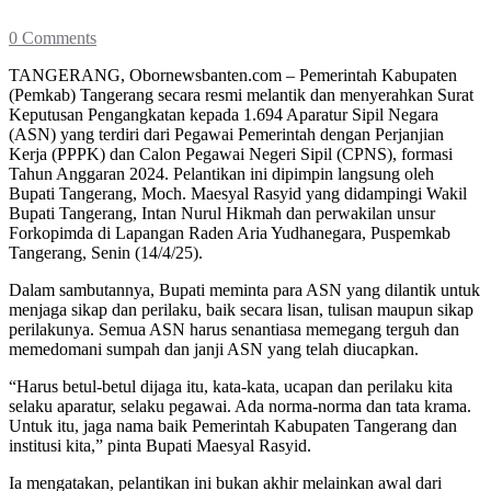
0 Comments
TANGERANG, Obornewsbanten.com – Pemerintah Kabupaten
(Pemkab) Tangerang secara resmi melantik dan menyerahkan Surat
Keputusan Pengangkatan kepada 1.694 Aparatur Sipil Negara
(ASN) yang terdiri dari Pegawai Pemerintah dengan Perjanjian
Kerja (PPPK) dan Calon Pegawai Negeri Sipil (CPNS), formasi
Tahun Anggaran 2024. Pelantikan ini dipimpin langsung oleh
Bupati Tangerang, Moch. Maesyal Rasyid yang didampingi Wakil
Bupati Tangerang, Intan Nurul Hikmah dan perwakilan unsur
Forkopimda di Lapangan Raden Aria Yudhanegara, Puspemkab
Tangerang, Senin (14/4/25).
Dalam sambutannya, Bupati meminta para ASN yang dilantik untuk
menjaga sikap dan perilaku, baik secara lisan, tulisan maupun sikap
perilakunya. Semua ASN harus senantiasa memegang terguh dan
memedomani sumpah dan janji ASN yang telah diucapkan.
“Harus betul-betul dijaga itu, kata-kata, ucapan dan perilaku kita
selaku aparatur, selaku pegawai. Ada norma-norma dan tata krama.
Untuk itu, jaga nama baik Pemerintah Kabupaten Tangerang dan
institusi kita,” pinta Bupati Maesyal Rasyid.
Ia mengatakan, pelantikan ini bukan akhir melainkan awal dari