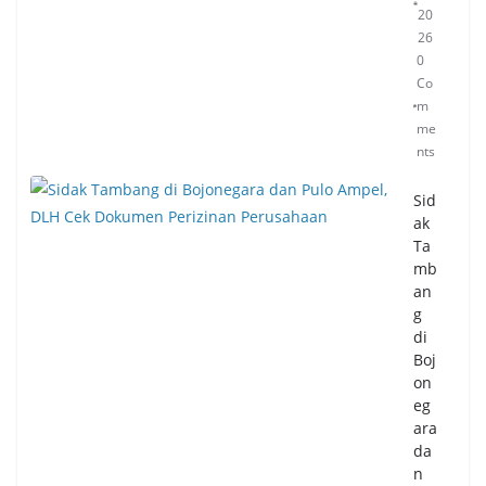
20
So
26
ni
0
da
Co
n
m
Bu
me
pat
nts
i
Rat
Sid
u
ak
Zak
Ta
iya
mb
h
an
Se
g
pa
di
kat
Boj
Car
on
i
eg
Sol
ara
usi
da
Ur
n
ai