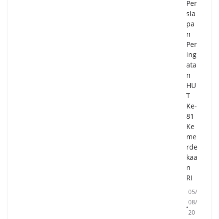
Per
sia
pa
n
Per
ing
ata
n
HU
T
Ke-
81
Ke
me
rde
kaa
n
RI
05/
08/
20