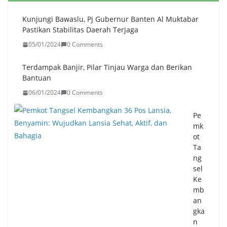
res
Ser
Kunjungi Bawaslu, Pj Gubernur Banten Al Muktabar
an
Pastikan Stabilitas Daerah Terjaga
g
05/01/2024
0 Comments
Dis
tri
bu
Terdampak Banjir, Pilar Tinjau Warga dan Berikan
sik
Bantuan
an
06/01/2024
0 Comments
50
2.0
Pe
00
mk
Lit
ot
er
Ta
unt
ng
uk
sel
Wa
Ke
rga
mb
Ter
an
da
gka
mp
n
ak