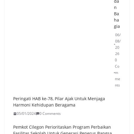
da
Boj
n
on
Ba
eg
ha
ara
gia
da
n
06/
Pul
08/
o
20
Am
26
pel
0
,
Co
DL
m
H
me
Ce
nts
k
Do
Peringati HAB ke-78, Pilar Ajak Untuk Menjaga
ku
Harmoni Kehidupan Beragama
me
05/01/2024
0 Comments
n
Per
Pemkot Cilegon Perioritaskan Program Perbaikan
izi
Fasilitas Sekolah Untuk Generasi Penerus Bangsa