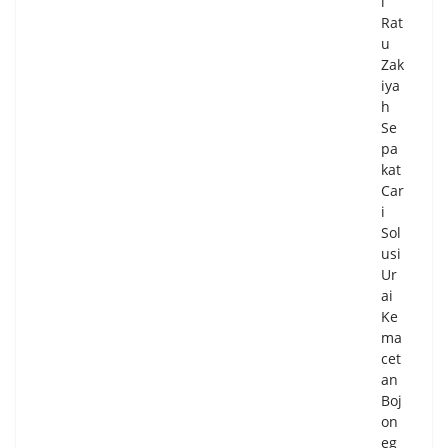
i
si
Rat
Pos
u
ya
Zak
nd
iya
u
h
di
Se
Ta
pa
ng
kat
sel,
Car
Kin
i
i
Sol
Tak
usi
Sek
Ur
ad
ai
ar
Ke
Lay
ma
an
cet
an
an
Ibu
Boj
da
on
n
eg