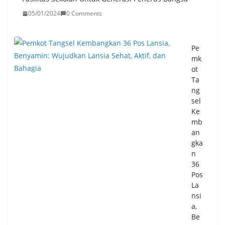
na
n
05/01/2024
0 Comments
Per
us
ah
Pe
aa
mk
n
ot
06/
Ta
08/
ng
20
sel
26
Ke
0
mb
Co
m
an
me
gka
nts
n
36
Pos
Pe
La
mk
nsi
ot
a,
Ta
Be
ng