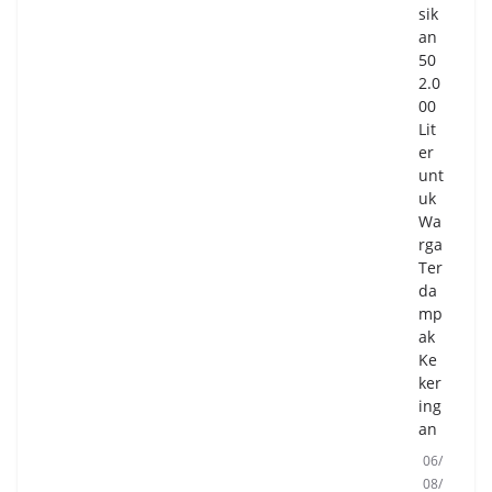
if,
sik
da
an
n
50
Ba
2.0
ha
00
gia
Lit
er
06/
unt
08/
20
uk
26
Wa
0
rga
Co
Ter
m
da
me
mp
nts
ak
Ke
Gu
ker
ber
ing
nu
an
r
06/
An
08/
dra