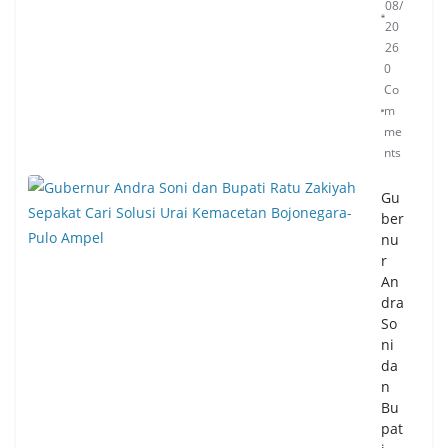
n
08/
RI
20
26
05/
0
08/
20
Co
26
m
0
me
Co
nts
m
me
nts
Gu
ber
nu
Pil
r
ar
An
Te
dra
gas
So
ka
ni
n
da
Tra
n
nsf
Bu
or
pat
ma