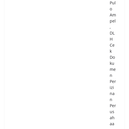
Pul
Ke
o
ma
Am
cet
pel
an
,
Boj
DL
on
H
eg
Ce
ara
k
-
Do
Pul
ku
o
me
Am
n
pel
Per
06/
izi
08/
na
20
n
26
0
Per
Co
us
m
ah
me
aa
nts