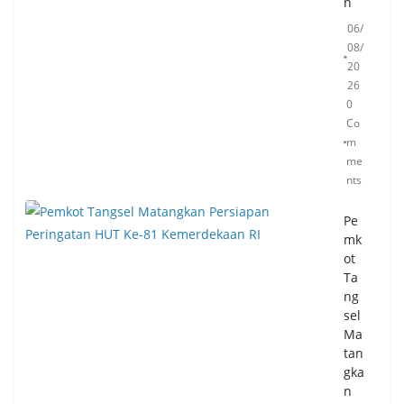
n
06/
08/
20
26
0
Co
m
me
nts
Pe
mk
ot
Ta
ng
sel
Ma
tan
gka
n