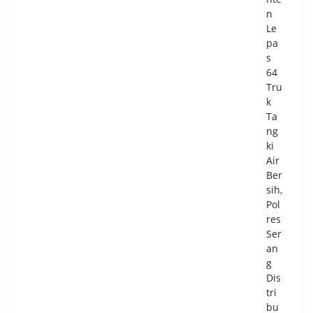
n
n
36
Le
Pos
pa
La
s
nsi
64
a,
Tru
Be
k
ny
Ta
am
ng
in:
ki
Wu
Air
jud
Ber
ka
sih,
n
Pol
La
res
nsi
Ser
a
an
Se
g
hat
Dis
,
tri
Akt
bu