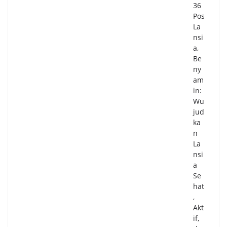
36
Ke
Pos
ker
La
ing
nsi
an
a,
06/
Be
08/
ny
20
am
26
in:
0
Wu
Co
m
jud
me
ka
nts
n
La
nsi
Sid
a
ak
Se
Ta
hat
mb
,
an
Akt
g
if,
di