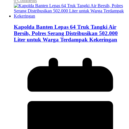
0 Comments
Kapolda Banten Lepas 64 Truk Tangki Air
Bersih, Polres Serang Distribusikan 502.000
Liter untuk Warga Terdampak Kekeringan