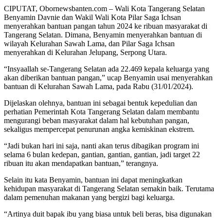
CIPUTAT, Obornewsbanten.com – Wali Kota Tangerang Selatan
Benyamin Davnie dan Wakil Wali Kota Pilar Saga Ichsan
menyerahkan bantuan pangan tahun 2024 ke ribuan masyarakat di
Tangerang Selatan. Dimana, Benyamin menyerahkan bantuan di
wilayah Kelurahan Sawah Lama, dan Pilar Saga Ichsan
menyerahkan di Kelurahan Jelupang, Serpong Utara.
“Insyaallah se-Tangerang Selatan ada 22.469 kepala keluarga yang
akan diberikan bantuan pangan,” ucap Benyamin usai menyerahkan
bantuan di Kelurahan Sawah Lama, pada Rabu (31/01/2024).
Dijelaskan olehnya, bantuan ini sebagai bentuk kepedulian dan
perhatian Pemerintah Kota Tangerang Selatan dalam membantu
mengurangi beban masyarakat dalam hal kebutuhan pangan,
sekaligus mempercepat penurunan angka kemiskinan ekstrem.
“Jadi bukan hari ini saja, nanti akan terus dibagikan program ini
selama 6 bulan kedepan, gantian, gantian, gantian, jadi target 22
ribuan itu akan mendapatkan bantuan,” terangnya.
Selain itu kata Benyamin, bantuan ini dapat meningkatkan
kehidupan masyarakat di Tangerang Selatan semakin baik. Terutama
dalam pemenuhan makanan yang bergizi bagi keluarga.
“Artinya duit bapak ibu yang biasa untuk beli beras, bisa digunakan