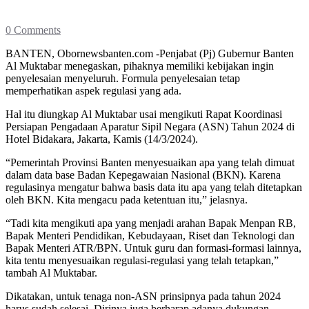
0 Comments
BANTEN, Obornewsbanten.com -Penjabat (Pj) Gubernur Banten
Al Muktabar menegaskan, pihaknya memiliki kebijakan ingin
penyelesaian menyeluruh. Formula penyelesaian tetap
memperhatikan aspek regulasi yang ada.
Hal itu diungkap Al Muktabar usai mengikuti Rapat Koordinasi
Persiapan Pengadaan Aparatur Sipil Negara (ASN) Tahun 2024 di
Hotel Bidakara, Jakarta, Kamis (14/3/2024).
“Pemerintah Provinsi Banten menyesuaikan apa yang telah dimuat
dalam data base Badan Kepegawaian Nasional (BKN). Karena
regulasinya mengatur bahwa basis data itu apa yang telah ditetapkan
oleh BKN. Kita mengacu pada ketentuan itu,” jelasnya.
“Tadi kita mengikuti apa yang menjadi arahan Bapak Menpan RB,
Bapak Menteri Pendidikan, Kebudayaan, Riset dan Teknologi dan
Bapak Menteri ATR/BPN. Untuk guru dan formasi-formasi lainnya,
kita tentu menyesuaikan regulasi-regulasi yang telah tetapkan,”
tambah Al Muktabar.
Dikatakan, untuk tenaga non-ASN prinsipnya pada tahun 2024
harus sudah selesai. Dirinya juga berharap adanya dukungan