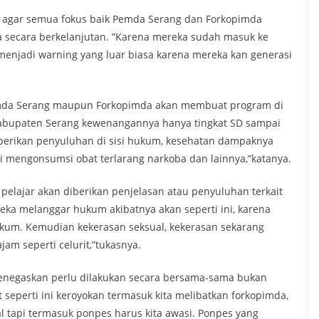
a agar semua fokus baik Pemda Serang dan Forkopimda
ecara berkelanjutan. ”Karena mereka sudah masuk ke
h menjadi warning yang luar biasa karena mereka kan generasi
Pemda Serang maupun Forkopimda akan membuat program di
Kabupaten Serang kewenangannya hanya tingkat SD sampai
diberikan penyuluhan di sisi hukum, kesehatan dampaknya
i mengonsumsi obat terlarang narkoba dan lainnya,”katanya.
pelajar akan diberikan penjelasan atau penyuluhan terkait
reka melanggar hukum akibatnya akan seperti ini, karena
kum. Kemudian kekerasan seksual, kekerasan sekarang
am seperti celurit,”tukasnya.
menegaskan perlu dilakukan secara bersama-sama bukan
t seperti ini keroyokan termasuk kita melibatkan forkopimda,
 tapi termasuk ponpes harus kita awasi. Ponpes yang