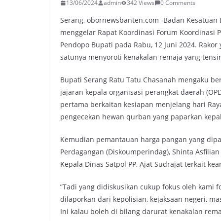
13/06/2024
admin
342 Views
0 Comments
Serang, obornewsbanten.com -Badan Kesatuan B
menggelar Rapat Koordinasi Forum Koordinasi 
Pendopo Bupati pada Rabu, 12 Juni 2024. Rakor
satunya menyoroti kenakalan remaja yang tensi
Bupati Serang Ratu Tatu Chasanah mengaku be
jajaran kepala organisasi perangkat daerah (OPD
pertama berkaitan kesiapan menjelang hari Ray
pengecekan hewan qurban yang paparkan kepala
Kemudian pemantauan harga pangan yang dipapa
Perdagangan (Diskoumperindag), Shinta Asfilian
Kepala Dinas Satpol PP, Ajat Sudrajat terkait 
”Tadi yang didiskusikan cukup fokus oleh kami
dilaporkan dari kepolisian, kejaksaan negeri, m
Ini kalau boleh di bilang darurat kenakalan rem