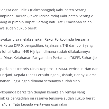
angsa dan Politik (Bakesbangpol) Kabupaten Serang
Pimpinan Daerah (Rakor Forkopimda) Kabupaten Serang di
 yang di pimpin Bupati Serang Ratu Tatu Chasanah salah
nya sudah cukup berat.
rsyukur bisa melaksanakan Rakor Forkopimda bersama
), Ketua DPRD, pengadilan, kejaksaan, TNI dan polri yang
a Idhul Adha 1445 Hijriyah dimana sudah dilakukannya
 Dinas Ketahanan Pangan dan Pertanian (DKPP), Suhardjo.
rkan Sekretaris Dinas Koperasi, UMKM, Perindustrian dan
 Harjani, Kepala Dinas Perhubungan (Dishub) Benny Yuarsa,
keamanan lingkungan dimana semuanya sudah siap.
 forkopimda berkaitan dengan kenakalan remaja yang
asuk ke pengadilan ini rasanya tensinya sudah cukup berat.
aja,”ujar Tatu kepada wartawan usai rakor.