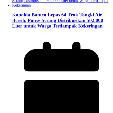
Kapolda Banten Lepas 64 Truk Tangki Air
Bersih, Polres Serang Distribusikan 502.000
Liter untuk Warga Terdampak Kekeringan