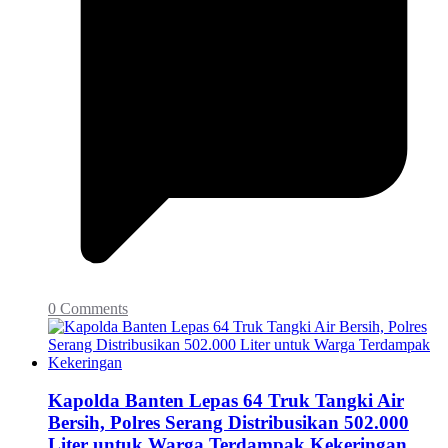
0 Comments
Kapolda Banten Lepas 64 Truk Tangki Air
Bersih, Polres Serang Distribusikan 502.000
Liter untuk Warga Terdampak Kekeringan