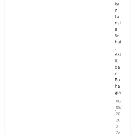
ka
n
La
nsi
a
Se
hat
,
Akt
if,
da
n
Ba
ha
gia
06/
08/
20
26
0
Co