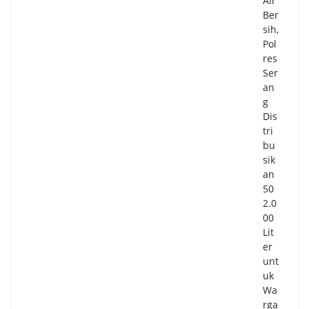
Air
Ber
sih,
Pol
res
Ser
an
g
Dis
tri
bu
sik
an
50
2.0
00
Lit
er
unt
uk
Wa
rga