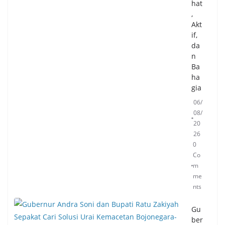
hat
,
Akt
if,
da
n
Ba
ha
gia
06/
08/
20
26
0
Co
m
me
nts
Gu
ber