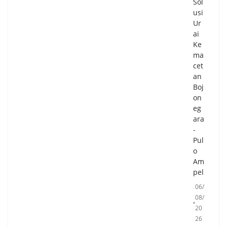
Sol
usi
Ur
ai
Ke
ma
cet
an
Boj
on
eg
ara
-
Pul
o
Am
pel
06/
08/
20
26