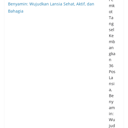
mk
ot
Ta
ng
sel
Ke
mb
an
gka
n
36
Pos
La
nsi
a,
Be
ny
am
in:
Wu
jud