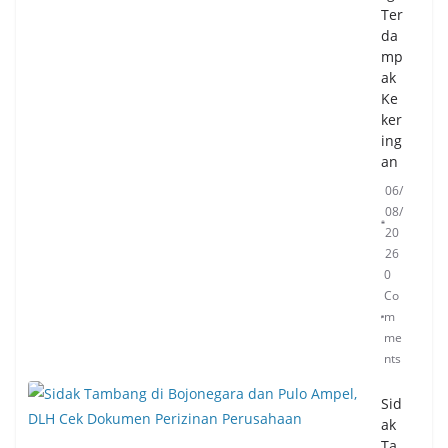
Ter
da
mp
ak
Ke
ker
ing
an
06/
08/
20
26
0
Co
m
me
nts
Sid
ak
Ta