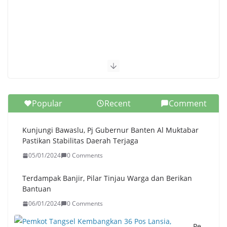
Popular
Recent
Comment
Kunjungi Bawaslu, Pj Gubernur Banten Al Muktabar
Pastikan Stabilitas Daerah Terjaga
05/01/2024
0 Comments
Terdampak Banjir, Pilar Tinjau Warga dan Berikan
Bantuan
06/01/2024
0 Comments
Pe