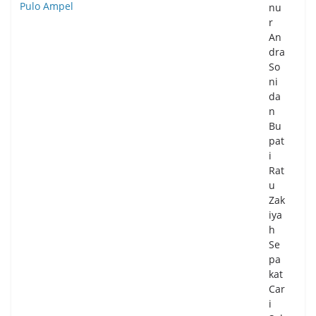
nu
r
An
dra
So
ni
da
n
Bu
pat
i
Rat
u
Zak
iya
h
Se
pa
kat
Car
i