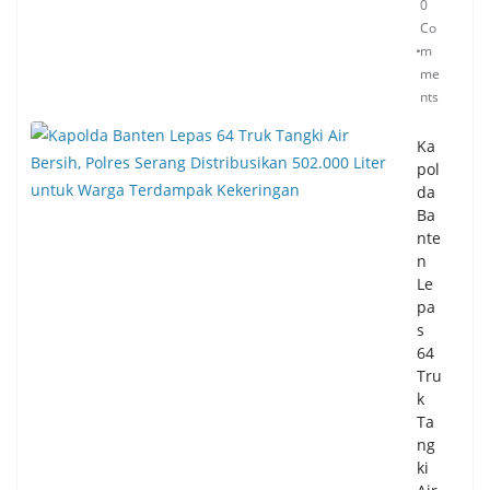
0
Co
m
me
nts
Ka
pol
da
Ba
nte
n
Le
pa
s
64
Tru
k
Ta
ng
ki