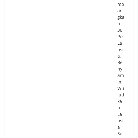
mb
an
gka
n
36
Pos
La
nsi
a,
Be
ny
am
in:
Wu
jud
ka
n
La
nsi
a
Se