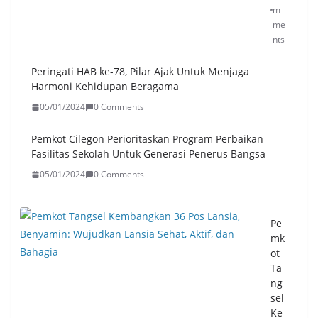
m
me
nts
Peringati HAB ke-78, Pilar Ajak Untuk Menjaga
Harmoni Kehidupan Beragama
05/01/2024
0 Comments
Pemkot Cilegon Perioritaskan Program Perbaikan
Fasilitas Sekolah Untuk Generasi Penerus Bangsa
05/01/2024
0 Comments
Pe
mk
ot
Ta
ng
sel
Ke