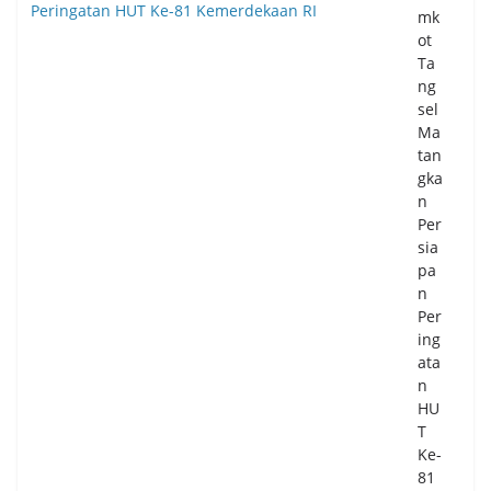
mk
ot
Ta
ng
sel
Ma
tan
gka
n
Per
sia
pa
n
Per
ing
ata
n
HU
T
Ke-
81