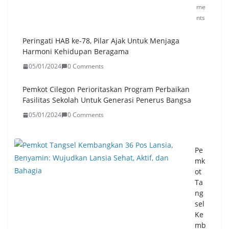
tri
me
bu
nts
sik
an
Peringati HAB ke-78, Pilar Ajak Untuk Menjaga
50
Harmoni Kehidupan Beragama
2.0
05/01/2024
0 Comments
00
Lit
Pemkot Cilegon Perioritaskan Program Perbaikan
er
Fasilitas Sekolah Untuk Generasi Penerus Bangsa
unt
uk
05/01/2024
0 Comments
Wa
rga
Ter
Pe
da
mk
mp
ot
ak
Ta
Ke
ng
ker
sel
ing
Ke
an
mb