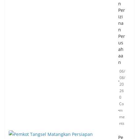
n
gia
Per
06/
izi
08/
na
20
n
26
0
Per
Co
us
m
ah
me
aa
nts
n
06/
08/
20
26
0
Co
m
me
nts
Pe