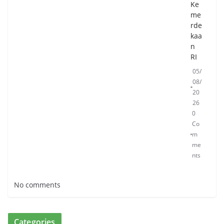
Ke
me
rde
kaa
n
RI
05/
08/
20
26
0
Co
m
me
nts
No comments
Categories