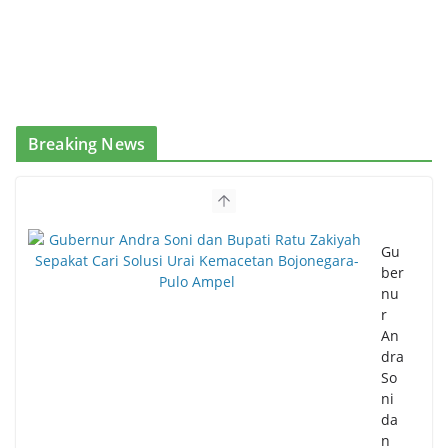
Breaking News
Gu
ber
nu
r
An
dra
So
ni
da
n