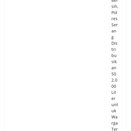
Ber
di
sih,
Ta
Pol
ng
res
sel,
Ser
Kin
an
i
g
Tak
Dis
Sek
tri
ad
bu
ar
sik
Lay
an
an
50
an
2.0
Ibu
00
da
Lit
n
er
An
unt
ak
uk
Wa
04/
rga
08/
20
Ter