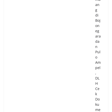
nsi
an
a,
g
Be
di
ny
Boj
am
on
in:
eg
Wu
ara
jud
da
ka
n
n
Pul
La
o
nsi
Am
a
pel
Se
,
hat
DL
,
H
Akt
Ce
if,
k
da
Do
n
ku
Ba
me
ha