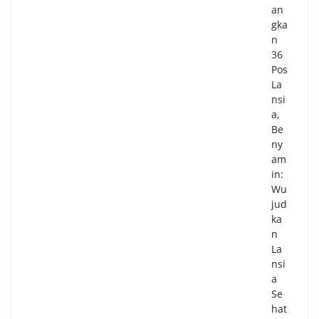
06/
an
08/
gka
20
n
26
36
0
Pos
Co
m
La
me
nsi
nts
a,
Be
ny
Sid
am
ak
in:
Ta
Wu
mb
jud
an
ka
g
n
di
La
Boj
nsi
on
a
eg
Se
ara
hat
da