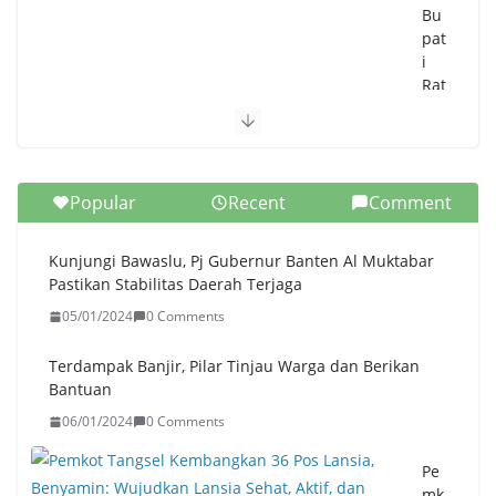
Bu
pat
i
Rat
u
Zak
iya
h
Popular
Recent
Comment
Se
pa
kat
Kunjungi Bawaslu, Pj Gubernur Banten Al Muktabar
Car
Pastikan Stabilitas Daerah Terjaga
i
05/01/2024
0 Comments
Sol
usi
Ur
Terdampak Banjir, Pilar Tinjau Warga dan Berikan
ai
Bantuan
Ke
06/01/2024
0 Comments
ma
cet
Pe
an
mk