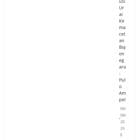
usi
Per
Ur
sia
ai
pa
Ke
n
ma
Per
cet
ing
an
ata
Boj
n
on
HU
eg
T
ara
Ke-
-
81
Pul
Ke
o
me
Am
rde
pel
kaa
06/
n
08/
RI
20
05/
26
08/
0
20