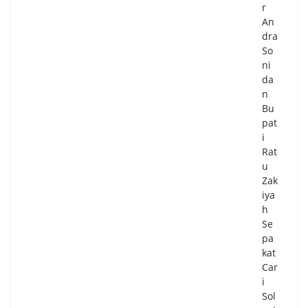
aa
r
n
An
dra
06/
08/
So
20
ni
26
da
0
n
Co
Bu
m
pat
me
nts
i
Rat
u
Pe
Zak
mk
iya
ot
h
Ta
Se
ng
pa
sel
kat
Ma
Car
tan
i
gka
Sol
n