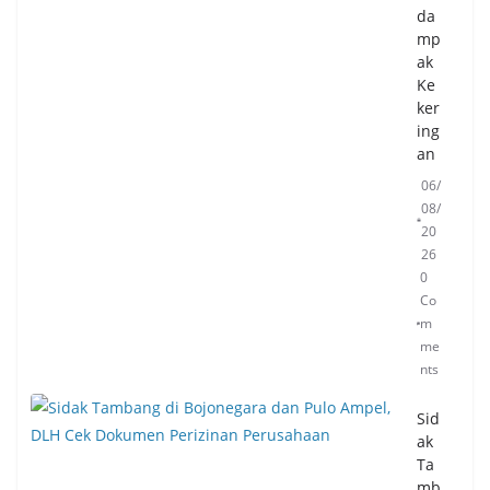
26
da
0
mp
Co
ak
m
Ke
me
ker
nts
ing
an
Pe
06/
mk
08/
ot
20
Ta
26
ng
0
sel
Co
Ke
m
mb
me
an
nts
gka
n
Sid
36
ak
Pos
Ta
La
mb