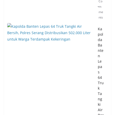
Co
26
0
m
Co
me
m
nts
me
nts
Ka
pol
Pil
da
ar
Ba
Te
nte
gas
n
ka
Le
n
pa
Tra
s
nsf
64
or
Tru
ma
k
si
Ta
Pos
ng
ya
ki
nd
Air
u