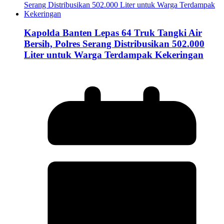
Kapolda Banten Lepas 64 Truk Tangki Air
Bersih, Polres Serang Distribusikan 502.000
Liter untuk Warga Terdampak Kekeringan