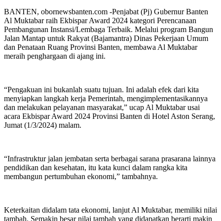
BANTEN, obornewsbanten.com -Penjabat (Pj) Gubernur Banten
Al Muktabar raih Ekbispar Award 2024 kategori Perencanaan
Pembangunan Instansi/Lembaga Terbaik. Melalui program Bangun
Jalan Mantap untuk Rakyat (Bajamantra) Dinas Pekerjaan Umum
dan Penataan Ruang Provinsi Banten, membawa Al Muktabar
meraih penghargaan di ajang ini.
“Pengakuan ini bukanlah suatu tujuan. Ini adalah efek dari kita
menyiapkan langkah kerja Pemerintah, mengimplementasikannya
dan melakukan pelayanan masyarakat,” ucap Al Muktabar usai
acara Ekbispar Award 2024 Provinsi Banten di Hotel Aston Serang,
Jumat (1/3/2024) malam.
“Infrastruktur jalan jembatan serta berbagai sarana prasarana lainnya
pendidikan dan kesehatan, itu kata kunci dalam rangka kita
membangun pertumbuhan ekonomi,” tambahnya.
Keterkaitan didalam tata ekonomi, lanjut Al Muktabar, memiliki nilai
tambah. Semakin besar nilai tambah yang didapatkan berarti makin