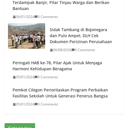
BKN Sebut Pelantikan 533 ASN
Terdampak Banjir, Pilar Tinjau Warga dan Berikan
Jadi Momentum Penguatan SDM
Bantuan
Aparatur Pemerintah Kota Serang
06/01/2024
0 Comments
04/08/2026
0 Comments
Sidak Tambang di Bojonegara
dan Pulo Ampel, DLH Cek
Sidak Tambang di Bojonegara
Dokumen Perizinan Perusahaan
dan Pulo Ampel, DLH Cek
Dokumen Perizinan Perusahaan
06/08/2026
0 Comments
06/08/2026
0 Comments
Peringati HAB ke-78, Pilar Ajak Untuk Menjaga
Harmoni Kehidupan Beragama
05/01/2024
0 Comments
Pemkot Cilegon Perioritaskan Program Perbaikan
Fasilitas Sekolah Untuk Generasi Penerus Bangsa
05/01/2024
0 Comments