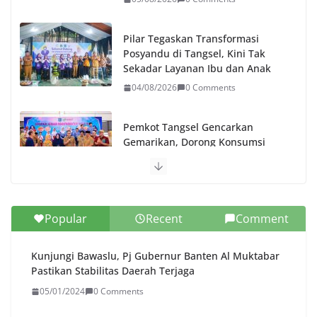
Pilar Tegaskan Transformasi
Posyandu di Tangsel, Kini Tak
Sekadar Layanan Ibu dan Anak
04/08/2026
0 Comments
Pemkot Tangsel Gencarkan
Gemarikan, Dorong Konsumsi
Ikan Sejak Dini
04/08/2026
0 Comments
Diresmikan, Bupati Serang Yakini
Popular
Recent
Comment
Jembatan Perintis Garuda
Mudahkan Akses dan Tingkatkan
Kunjungi Bawaslu, Pj Gubernur Banten Al Muktabar
Perekonomian Warga
Pastikan Stabilitas Daerah Terjaga
04/08/2026
0 Comments
05/01/2024
0 Comments