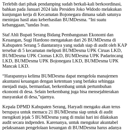
Terlebih dari pihak pendamping sudah berkali-kali berkoordinasi,
bahkan pada Januari 2024 lalu Presiden Joko Widodo melakukan
kunjungan kerja di Kecamatan Bojonegara dimana salah satunya
meninjau hasil atau keberhasilan BUMDesma. “Ini suatu
kebanggaan,”tandas Ivan.
Staf Ahli Bupati Serang Bidang Pembangunan Ekonomi dan
Keuangan, Sugi Hardono mengatakan dari 26 BUMDesma di
Kabupaten Serang 5 diantaranya yang sudah siap di audit oleh KAP
tersebar di 5 kecamatan meliputi BUMDesma UPK Ciruas LKD,
BUMDesma UPK Ciomas LKD, BUMDesma UPK Padarincang
LKD, BUMDesma UPK Bojonegara LKD, BUMDesma UPK
Mancak LKD.
“Harapannya kelima BUMDesma dapat mengelola manajemen
akuntansi keuangan dengan ketentuan yang berlaku sehingga
menjadi maju, bermanfaat, berkembang untuk pertumbuhan
ekonomi di desa. Selain berkembang juga bisa mensejahterakan
masyarakat di desa,”ujarnya.
Kepala DPMD Kabupaten Serang, Haryadi mengaku akan terus
berupaya untuk memacu 21 BUMDesma siap untuk di audit
mengikuti jejak 5 BUMDesma yang di mulai hari ini dilakukan
audit secara indpenden. Karenanya, untuk mengukur akuntabel
pelaksanaan pengelolaan keuangan di BUMDesma harus adanya