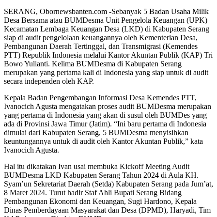
SERANG, Obornewsbanten.com -Sebanyak 5 Badan Usaha Milik
Desa Bersama atau BUMDesma Unit Pengelola Keuangan (UPK)
Kecamatan Lembaga Keuangan Desa (LKD) di Kabupaten Serang
siap di audit pengelolaan keuangannya oleh Kementerian Desa,
Pembangunan Daerah Tertinggal, dan Transmigrasi (Kemendes
PTT) Republik Indonesia melalui Kantor Akuntan Publik (KAP) Tri
Bowo Yulianti. Kelima BUMDesma di Kabupaten Serang
merupakan yang pertama kali di Indonesia yang siap untuk di audit
secara independen oleh KAP.
Kepala Badan Pengembangan Informasi Desa Kemendes PTT,
Ivanocich Agusta mengatakan proses audit BUMDesma merupakan
yang pertama di Indonesia yang akan di susul oleh BUMDes yang
ada di Provinsi Jawa Timur (Jatim). “Ini baru pertama di Indonesia
dimulai dari Kabupaten Serang, 5 BUMDesma menyisihkan
keuntungannya untuk di audit oleh Kantor Akuntan Publik,” kata
Ivanocich Agusta.
Hal itu dikatakan Ivan usai membuka Kickoff Meeting Audit
BUMDesma LKD Kabupaten Serang Tahun 2024 di Aula KH.
Syam’un Sekretariat Daerah (Setda) Kabupaten Serang pada Jum’at,
8 Maret 2024. Turut hadir Staf Ahli Bupati Serang Bidang
Pembangunan Ekonomi dan Keuangan, Sugi Hardono, Kepala
Dinas Pemberdayaan Masyarakat dan Desa (DPMD), Haryadi, Tim