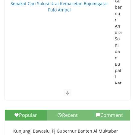
Gu
ber
nu
r
An
dra
So
ni
da
n
Bu
pat
i
Rat
u
Zak
iya
h
Popular
Recent
Comment
Se
pa
kat
Kunjungi Bawaslu, Pj Gubernur Banten Al Muktabar
Car