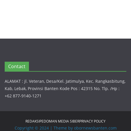
Ta
mb
an
g
di
Boj
on
eg
ara
da
n
Contact
Pul
o
Am
ALAMAT : jl. Veteran, Desa/Kel. Jatimulya, Kec. Rangkasbitung,
pel
Kab, Lebak, Provinsi Banten Kode Pos : 42315 No. Tlp. /Hp :
,
+62 877-9140-1271
DL
H
Ce
k
REDAKSI
PEDOMAN MEDIA SIBER
PRIVACY POLICY
Do
Copyright © 2024 | Theme by obornewsbanten.com
ku