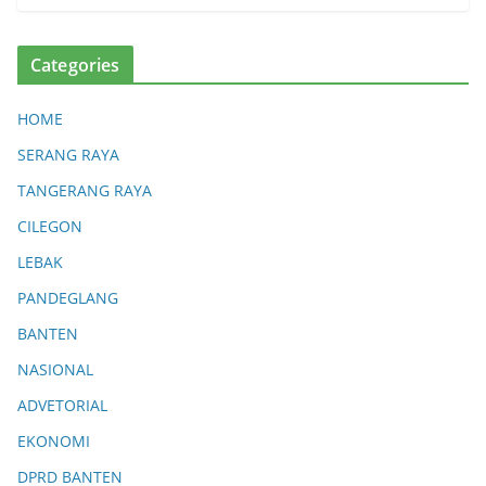
rga
Ter
da
Categories
mp
ak
HOME
Ke
ker
SERANG RAYA
ing
TANGERANG RAYA
an
CILEGON
06/
08/
LEBAK
20
26
PANDEGLANG
0
Co
BANTEN
m
me
NASIONAL
nts
ADVETORIAL
EKONOMI
Sid
ak
DPRD BANTEN