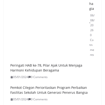
ha
Air
gia
Ber
sih,
06/
Pol
08/
res
20
Ser
26
an
0
g
Co
Dis
m
tri
me
bu
nts
sik
an
Peringati HAB ke-78, Pilar Ajak Untuk Menjaga
50
Harmoni Kehidupan Beragama
2.0
05/01/2024
0 Comments
00
Lit
Pemkot Cilegon Perioritaskan Program Perbaikan
er
Fasilitas Sekolah Untuk Generasi Penerus Bangsa
unt
uk
05/01/2024
0 Comments
Wa