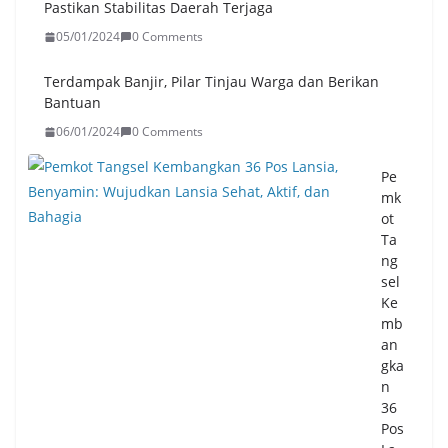
Pastikan Stabilitas Daerah Terjaga
i
05/01/2024
0 Comments
Sol
usi
Ur
Terdampak Banjir, Pilar Tinjau Warga dan Berikan
ai
Bantuan
Ke
06/01/2024
0 Comments
ma
cet
Pe
an
mk
Boj
ot
on
Ta
eg
ng
ara
sel
-
Ke
Pul
mb
o
an
Am
gka
pel
n
06/
36
08/
Pos
20