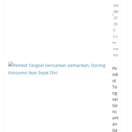
04/
08/
20
26
0
Co
m
me
nts
Pe
mk
ot
Ta
ng
sel
Ge
nc
ark
an
Ge