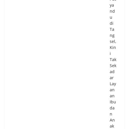
ya
nd
u
di
Ta
ng
sel,
Kin
i
Tak
Sek
ad
ar
Lay
an
an
Ibu
da
n
An
ak