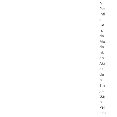
n
Per
inti
s
Ga
ru
da
Mu
da
hk
an
Aks
es
da
n
Tin
gka
tka
n
Per
eko