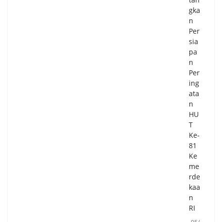
gka
n
Per
sia
pa
n
Per
ing
ata
n
HU
T
Ke-
81
Ke
me
rde
kaa
n
RI