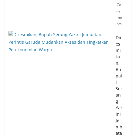
Co
m
me
nts
Dir
es
mi
ka
n,
Bu
pat
i
Ser
an
g
Yak
ini
Je
mb
ata