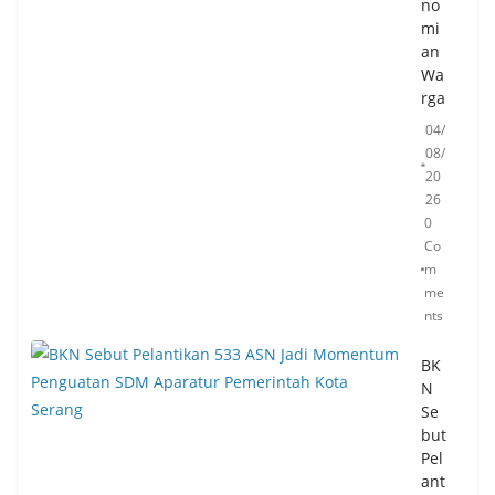
no
mi
an
Wa
rga
04/
08/
20
26
0
Co
m
me
nts
BK
N
Se
but
Pel
ant