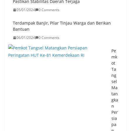
Pastikan Stabilitas Daerah Terjaga
05/01/2024
0 Comments
Terdampak Banjir, Pilar Tinjau Warga dan Berikan
Bantuan
06/01/2024
0 Comments
Pe
mk
ot
Ta
ng
sel
Ma
tan
gka
n
Per
sia
pa
n