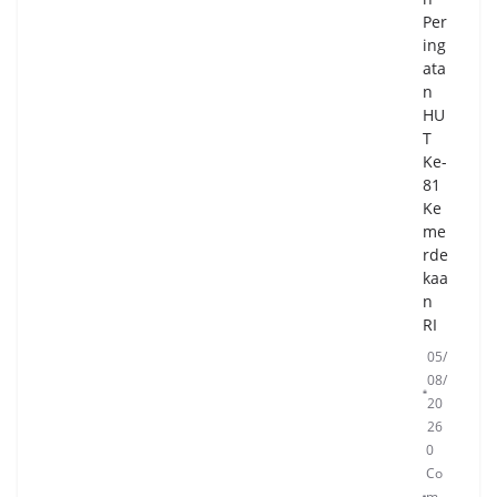
Per
ing
ata
n
HU
T
Ke-
81
Ke
me
rde
kaa
n
RI
05/
08/
20
26
0
Co
m