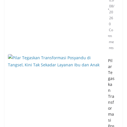
05/
08/
20
26
0
Co
m
me
nts
Pil
ar
Te
gas
ka
n
Tra
nsf
or
ma
si
Pos