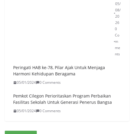
05/
08/
20
26
0
Co
m
me
nts
Peringati HAB ke-78, Pilar Ajak Untuk Menjaga
Harmoni Kehidupan Beragama
05/01/2024
0 Comments
Pemkot Cilegon Perioritaskan Program Perbaikan
Fasilitas Sekolah Untuk Generasi Penerus Bangsa
05/01/2024
0 Comments