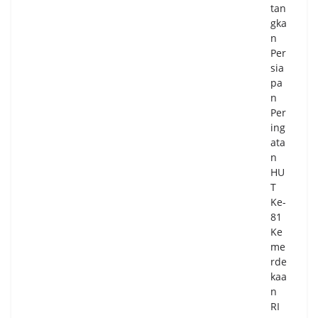
tan
gka
n
Per
sia
pa
n
Per
ing
ata
n
HU
T
Ke-
81
Ke
me
rde
kaa
n
RI