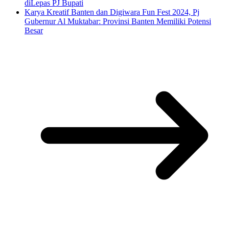
diLepas PJ Bupati
Karya Kreatif Banten dan Digiwara Fun Fest 2024, Pj
Gubernur Al Muktabar: Provinsi Banten Memiliki Potensi
Besar