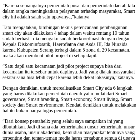
”Karena semangatnya pemerintah pusat dan pemerintah daerah kita
dalam rangka meningkatkan pelayanan terhadap masyarakat, Smart
city ini adalah salah satu upayanya,”katanya.
Tatu mengatakan, bimbingan teknis perencanaan pembangunan
smart city akan dilakukan 4 tahap dalam waktu rentang 10 tahun
sudah berhasil. dia mengaku sudah berkoordinasi dengan dengan
Kepala Diskominfosatik, Haerofiatna dan Asda III, Ida Nuraida
karena Kabupaten Serang terbagi dalam 5 zona di 29 kecamatan,
maka akan membuat pilot project di setiap dapil.
”Satu dapil satu kecamatan jadi pilot project supaya bisa dari
kecamatan itu tersebar untuk dapilnya. Jadi yang diajak masyarakat
sekitar sana bisa lebih cepat karena lebih dekat lokasinya,”katanya.
Dengan demikian, untuk merealisasikan Smart City ada 6 langkah
yang harus dilakukan pemerintah daerah yaitu mulai dari Smart
governance, Smart branding, Smart economy, Smart living, Smart
society dan Smart environment. Kendati demikian untuk melakukan
hal itu bukan hanya tugas pemerintah.
”Dari konsep pentahelix yang selalu saya sampaikan ini yang
dibutuhkan. Jadi di sana ada pemerintahan unsur pemerintah, unsur
dunia usaha, unsur akademisi, kemudian masyarakat tentunya yang
terpenting dan teman-teman media harus tergabung semua di upaya