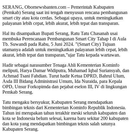
SERANG, Obornewsbanten.com – Pemerintah Kabupaten
(Pemkab) Serang saat ini tengah menyusun rencana pembangunan
smart city atau kota cerdas. Sebagai upaya, untuk meningkatkan
palayanan lebih cepat, lebih akurat, lebih tepat dan transparan.
Hal itu disampaikan Bupati Serang, Ratu Tatu Chasanah usai
membuka Perencanaan Pembangunan Smart City Tahap I di Aula
Tb. Suwandi pada Rabu, 5 Juni 2024. ”(Smart City) Tujuan
utamanya adalah untuk meningkatkan palayanan lebih cepat, lebih
akurat, lebih tepat dan transparan,”ujar Tatu kepada wartawan.
Hadir sebagai narasumber Tenaga Ahli Kementerian Kominfo
meliputi, Harya Damar Widiputra, ⁠Muhamad Iqbal Suriansyah, dan
⁠Achmad Tsani Fahdian. Turut hadir Ketua DPRD, Bahrul Ulum,
Asda III Bidang Administrasi Umum, Ida Nuraida, para Kepala
OPD, Unsur Forkopimda dan pejabat eselon III, IV di lingkungan
Pemkab Serang.
Tatu mengaku bersyukur, Kabupaten Serang mendapatkan
bimbingan teknis dari Kementerian Kominfo Republik Indonesia.
Tahun ini merupakan tahun terakhir meski seluruh kabupaten dan
kota se Indonesia belum selesai, karena baru sekitar 200 kabupaten
dan kota yang mendapatkan bimbingan teknis salah satunya
Kabupaten Serang.