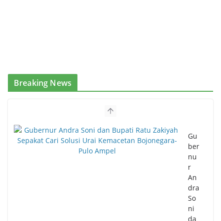
Breaking News
Gu
ber
nu
r
An
dra
So
ni
da