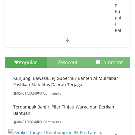
n
Bu
pat
i
Rat
u
Zak
iya
h
Popular
Recent
Comment
Se
pa
kat
Kunjungi Bawaslu, Pj Gubernur Banten Al Muktabar
Car
Pastikan Stabilitas Daerah Terjaga
i
05/01/2024
0 Comments
Sol
usi
Ur
Terdampak Banjir, Pilar Tinjau Warga dan Berikan
ai
Bantuan
Ke
06/01/2024
0 Comments
ma
cet