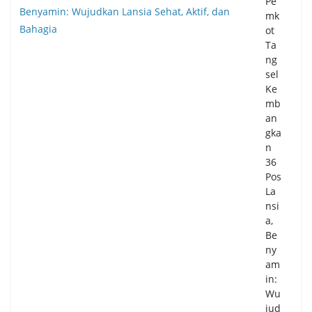
Pe
an
mk
Boj
ot
on
Ta
eg
ng
ara
sel
-
Ke
Pul
mb
o
an
Am
gka
pel
n
06/
36
08/
Pos
20
La
26
nsi
0
a,
Co
m
Be
me
ny
nts
am
in:
Wu
Ka
jud
pol