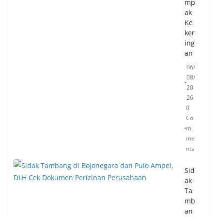
mp
ak
Ke
ker
ing
an
06/
08/
20
26
0
Co
m
me
nts
Sid
ak
Ta
mb
an