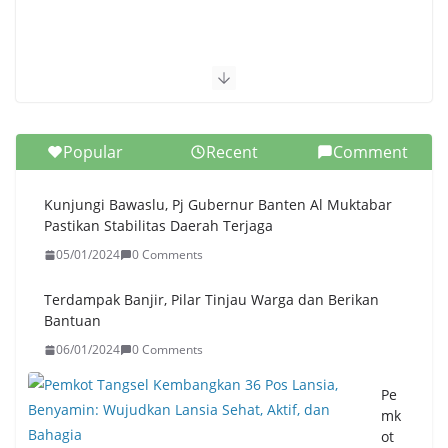
Popular
Recent
Comment
Kunjungi Bawaslu, Pj Gubernur Banten Al Muktabar
Pastikan Stabilitas Daerah Terjaga
05/01/2024
0 Comments
Terdampak Banjir, Pilar Tinjau Warga dan Berikan
Bantuan
06/01/2024
0 Comments
Pe
mk
ot