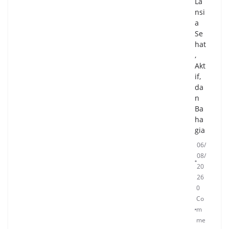
La
nsi
a
Se
hat
,
Akt
if,
da
n
Ba
ha
gia
06/
08/
20
26
0
Co
m
me