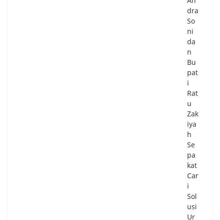
An
dra
So
ni
da
n
Bu
pat
i
Rat
u
Zak
iya
h
Se
pa
kat
Car
i
Sol
usi
Ur