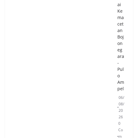
ai
Ke
ma
cet
an
Boj
on
eg
ara
-
Pul
o
Am
pel
06/
08/
20
26
0
Co
m