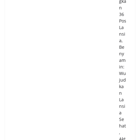
gka
n
36
Pos
La
nsi
a,
Be
ny
am
in:
Wu
jud
ka
n
La
nsi
a
Se
hat
,
Akt