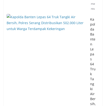
me
nts
Ka
pol
da
Ba
nte
n
Le
pa
s
64
Tru
k
Ta
ng
ki
Air
Ber
sih,