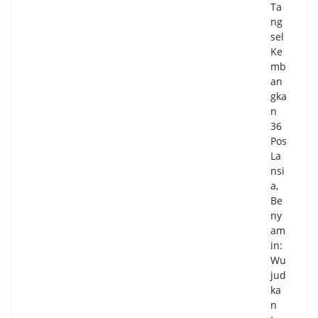
Ta
ng
sel
Ke
mb
an
gka
n
36
Pos
La
nsi
a,
Be
ny
am
in:
Wu
jud
ka
n