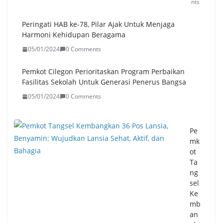
nts
Peringati HAB ke-78, Pilar Ajak Untuk Menjaga
Harmoni Kehidupan Beragama
05/01/2024
0 Comments
Pemkot Cilegon Perioritaskan Program Perbaikan
Fasilitas Sekolah Untuk Generasi Penerus Bangsa
05/01/2024
0 Comments
Pe
mk
ot
Ta
ng
sel
Ke
mb
an