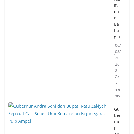
if,
da
n
Ba
ha
gia
06/
08/
20
26
0
Co
m
me
nts
Gu
ber
nu
r