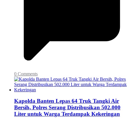
0 Comments
Kapolda Banten Lepas 64 Truk Tangki Air
Bersih, Polres Serang Distribusikan 502.000
Liter untuk Warga Terdampak Kekeringan