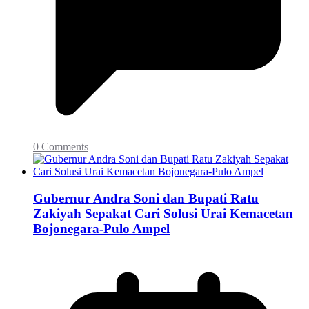
0 Comments
Gubernur Andra Soni dan Bupati Ratu
Zakiyah Sepakat Cari Solusi Urai Kemacetan
Bojonegara-Pulo Ampel