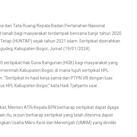
ia dan Tata Ruang/Kepala Badan Pertanahan Nasional
at tanah bagi masyarakat terdampak bencana banjir tahun 2020
Tetap (HUNTAP) sejak tahun 2021 silam. Sertipikat diserahkan
igudeg, Kabupaten Bogor, Jumat (19/01/2024).
h 50 sertipikat Hak Guna Bangunan (HGB) bagi masyarakat yang
Pemerintah Kabupaten Bogor, di mana tujuh sertipikat HPL
“Sertipikat ini hasil kerja sama dari PTPN VIII dengan luas
tus HPL Kabupaten Bogor,” kata Hadi Tjahjanto usai
at, Menteri ATR/Kepala BPN berharap sertipikat dapat dijaga
ain itu, ia pun berharap sertipikat yang telah diterima dapat
kan Usaha Mikro Kecil dan Menengah (UMKM) yang dimiliki