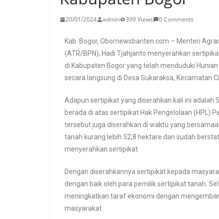
20/01/2024
admin
399 Views
0 Comments
Kab. Bogor, Obornewsbanten.com – Menteri Agrar
(ATR/BPN), Hadi Tjahjanto menyerahkan sertipik
di Kabupaten Bogor yang telah menduduki Hunian 
secara langsung di Desa Sukaraksa, Kecamatan C
Adapun sertipikat yang diserahkan kali ini adala
berada di atas sertipikat Hak Pengelolaan (HPL) 
tersebut juga diserahkan di waktu yang bersamaan. 
tanah kurang lebih 52,8 hektare dan sudah bersta
menyerahkan sertipikat.
Dengan diserahkannya sertipikat kepada masyarak
dengan baik oleh para pemilik sertipikat tanah. Sel
meningkatkan taraf ekonomi dengan mengembang
masyarakat.