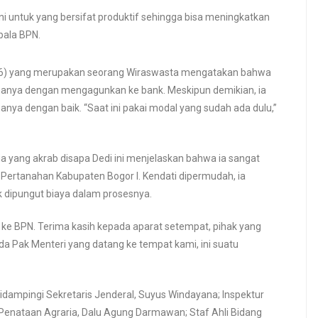
i untuk yang bersifat produktif sehingga bisa meningkatkan
pala BPN.
 (46) yang merupakan seorang Wiraswasta mengatakan bahwa
hanya dengan mengagunkan ke bank. Meskipun demikian, ia
nya dengan baik. “Saat ini pakai modal yang sudah ada dulu,”
ia yang akrab disapa Dedi ini menjelaskan bahwa ia sangat
Pertanahan Kabupaten Bogor I. Kendati dipermudah, ia
dipungut biaya dalam prosesnya.
 ke BPN. Terima kasih kepada aparat setempat, pihak yang
da Pak Menteri yang datang ke tempat kami, ini suatu
dampingi Sekretaris Jenderal, Suyus Windayana; Inspektur
l Penataan Agraria, Dalu Agung Darmawan; Staf Ahli Bidang