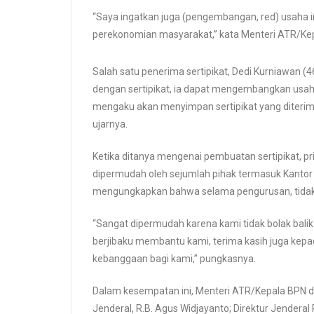
“Saya ingatkan juga (pengembangan, red) usaha in
perekonomian masyarakat,” kata Menteri ATR/Ke
Salah satu penerima sertipikat, Dedi Kurniawan
dengan sertipikat, ia dapat mengembangkan usa
mengaku akan menyimpan sertipikat yang diterima
ujarnya.
Ketika ditanya mengenai pembuatan sertipikat, pr
dipermudah oleh sejumlah pihak termasuk Kantor 
mengungkapkan bahwa selama pengurusan, tidak 
“Sangat dipermudah karena kami tidak bolak balik
berjibaku membantu kami, terima kasih juga kepa
kebanggaan bagi kami,” pungkasnya.
Dalam kesempatan ini, Menteri ATR/Kepala BPN di
Jenderal, R.B. Agus Widjayanto; Direktur Jendera