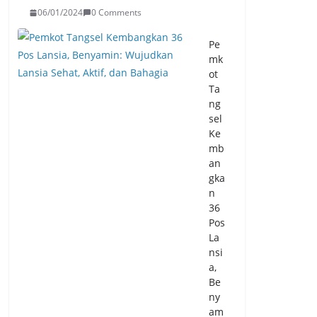
ma
06/01/2024
0 Comments
cet
an
Pe
Boj
mk
on
ot
eg
Ta
ara
ng
-
sel
Pul
Ke
o
mb
Am
an
pel
gka
06/
n
08/
36
20
Pos
26
La
0
nsi
Co
m
a,
me
Be
nts
ny
am