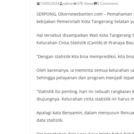
15/05/2024
admin
376 Views
0 Comments
SERPONG, Obornewsbanten.com – Pemahaman soa
kebijakan Pemerintah Kota Tangerang Selatan y
Hal tersebut disampaikan Wali Kota Tangeran
Kelurahan Cinta Statistik (Cantik) di Pranaya Bo
“Dengan statistik kita bisa memprediksi, kita b
Oleh karenanya, ia meminta semua kelurahan u
Sehingga pelayanan dan program menjadi tepat
“Statistik itu penting, hari ini sebuah rangkaia
diujungnya. Kelurahan cinta statistik ini harus m
Apalagi kata Benyamin, dalam menyusun Rencan
data statistik.
“Ini penekanan dari saya. Saya minta betul-bet