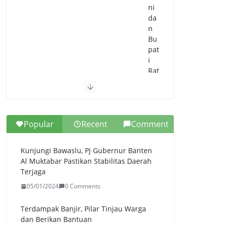
ni
da
n
Bu
pat
i
Rat
u
Zak
iya
h
Popular
Recent
Comment
Se
pa
kat
Kunjungi Bawaslu, Pj Gubernur Banten
Car
Al Muktabar Pastikan Stabilitas Daerah
i
Terjaga
Sol
05/01/2024
0 Comments
usi
Ur
ai
Terdampak Banjir, Pilar Tinjau Warga
Ke
dan Berikan Bantuan