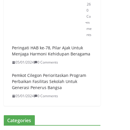
an
26
g
0
Dis
Co
tri
m
bu
me
sik
nts
an
50
Peringati HAB ke-78, Pilar Ajak Untuk
2.0
Menjaga Harmoni Kehidupan Beragama
00
05/01/2024
0 Comments
Lit
er
Pemkot Cilegon Perioritaskan Program
unt
Perbaikan Fasilitas Sekolah Untuk
uk
Generasi Penerus Bangsa
Wa
rga
05/01/2024
0 Comments
Ter
da
mp
ak
Categories
Ke