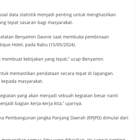
l data statistik menjadi penting untuk menghasilkan
ang tepat sasaran bagi masyarakat.
g Selatan Benyamin Davnie saat membuka pembinaan
utique Hotel, pada Rabu (15/05/2024).
isa membuat kebijakan yang tepat,” ucap Benyamin.
ntuk memastikan pendataan secara tepat di lapangan.
 kepada masyarakat.
n kegiatan yang akan menjadi sebuah kegiatan besar nanti
enjadi bagian kerja-kerja kita,” ujarnya.
a Pembangunan Jangka Panjang Daerah (RPJPD) dimulai dari
ul menangkap semua ilmu yang diberikan. Ini sangat penting