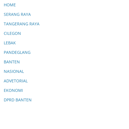
ker
HOME
ing
an
SERANG RAYA
06/
TANGERANG RAYA
08/
20
CILEGON
26
0
LEBAK
Co
PANDEGLANG
m
me
BANTEN
nts
NASIONAL
Sid
ADVETORIAL
ak
EKONOMI
Ta
mb
DPRD BANTEN
an
g
di
Boj
on