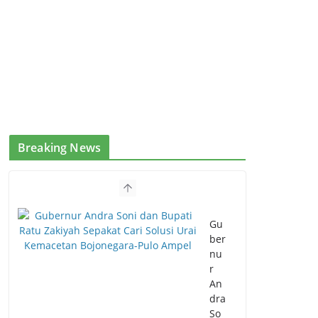
Breaking News
Gu
ber
nu
r
An
dra
So