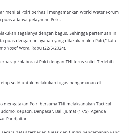
r menilai Polri berhasil mengamankan World Water Forum
 puas adanya pelayanan Polri.
melakukan segalanya dengan bagus. Sehingga pertemuan ini
a puas dengan pelayanan yang dilakukan oleh Polri,” kata
omo Yosef Wora, Rabu (22/5/2024).
arap kolaborasi Polri dengan TNI terus solid. Terlebih
ri tetap solid untuk melakukan tugas pengamanan di
.
owo mengatakan Polri bersama TNI melaksanakan Tactical
Yudomo, Kepaon, Denpasar, Bali, Jumat (17/5). Agenda
ar Pandjaitan.
secara detail terhadap tugas dan fungsi pengamanan yang