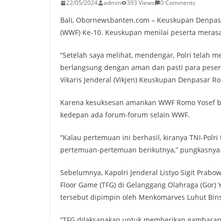
22/05/2024
admin
393 Views
0 Comments
Bali, Obornewsbanten.com – Keuskupan Denpasa
(WWF) Ke-10. Keuskupan menilai peserta merasa
“Setelah saya melihat, mendengar, Polri telah 
berlangsung dengan aman dan pasti para pesert
Vikaris Jenderal (Vikjen) Keuskupan Denpasar R
Karena kesuksesan amankan WWF Romo Yosef berh
kedepan ada forum-forum selain WWF.
“Kalau pertemuan ini berhasil, kiranya TNI-Pol
pertemuan-pertemuan berikutnya,” pungkasnya
Sebelumnya, Kapolri Jenderal Listyo Sigit Prab
Floor Game (TFG) di Gelanggang Olahraga (Gor) 
tersebut dipimpin oleh Menkomarves Luhut Bins
“TFG dilaksanakan untuk memberikan gambaran 