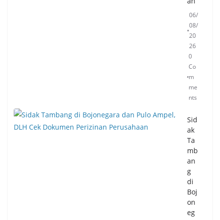
an
06/
08/
20
26
0
Co
m
me
nts
Sid
ak
Ta
mb
an
g
di
Boj
on
eg