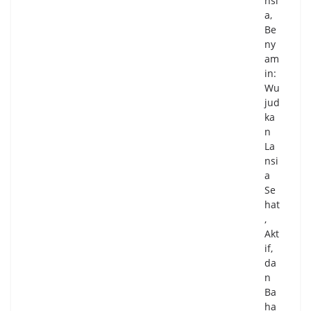
nsi
a,
Be
ny
am
in:
Wu
jud
ka
n
La
nsi
a
Se
hat
,
Akt
if,
da
n
Ba
ha