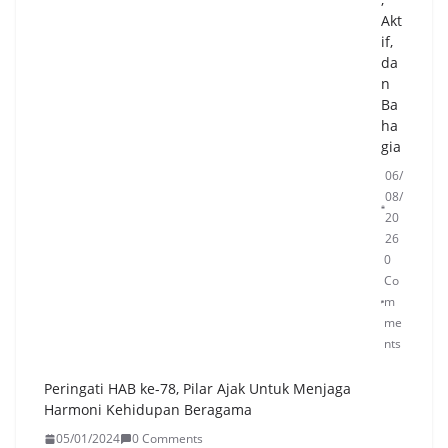
Akt
if,
da
n
Ba
ha
gia
06/
08/
20
26
0
Co
m
me
nts
Peringati HAB ke-78, Pilar Ajak Untuk Menjaga
Harmoni Kehidupan Beragama
05/01/2024
0 Comments