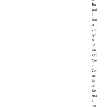
Bu
pat
i
Rat
u
Zak
iya
h
Se
pa
kat
Car
i
Sol
usi
Ur
ai
Ke
ma
cet
an