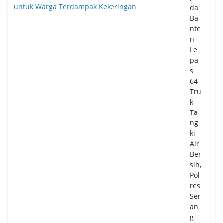
da
Ba
nte
n
Le
pa
s
64
Tru
k
Ta
ng
ki
Air
Ber
sih,
Pol
res
Ser
an
g