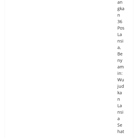
an
gka
n
36
Pos
La
nsi
a,
Be
ny
am
in:
Wu
jud
ka
n
La
nsi
a
Se
hat
,