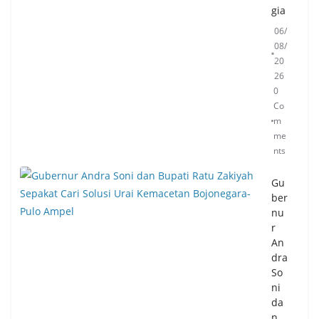
gia
06/
08/
20
26
0
Co
m
me
nts
Gu
ber
nu
r
An
dra
So
ni
da
n