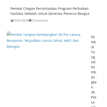
Pemkot Cilegon Perioritaskan Program Perbaikan
Fasilitas Sekolah Untuk Generasi Penerus Bangsa
05/01/2024
0 Comments
Pe
mk
ot
Ta
ng
sel
Ke
mb
an
gka
n
36
Pos
La