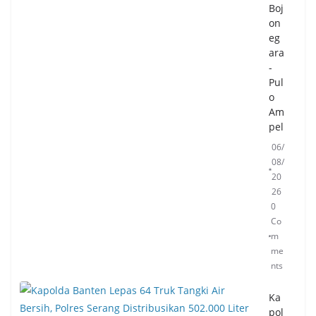
Boj
on
eg
ara
-
Pul
o
Am
pel
06/
08/
20
26
0
Co
m
me
nts
Ka
pol