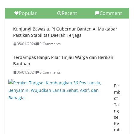
Popular
Recent
Comment
Kunjungi Bawaslu, Pj Gubernur Banten Al Muktabar
Pastikan Stabilitas Daerah Terjaga
05/01/2024
0 Comments
Terdampak Banjir, Pilar Tinjau Warga dan Berikan
Bantuan
06/01/2024
0 Comments
Pe
mk
ot
Ta
ng
sel
Ke
mb