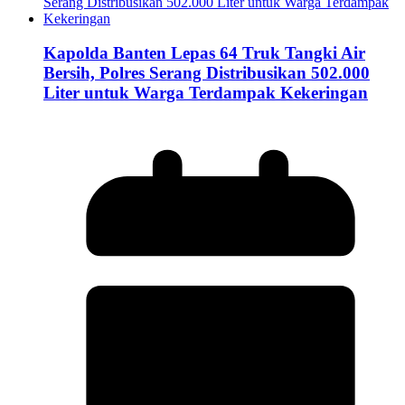
Kapolda Banten Lepas 64 Truk Tangki Air
Bersih, Polres Serang Distribusikan 502.000
Liter untuk Warga Terdampak Kekeringan