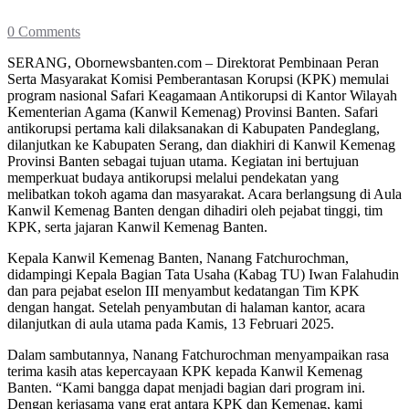
0 Comments
SERANG, Obornewsbanten.com – Direktorat Pembinaan Peran
Serta Masyarakat Komisi Pemberantasan Korupsi (KPK) memulai
program nasional Safari Keagamaan Antikorupsi di Kantor Wilayah
Kementerian Agama (Kanwil Kemenag) Provinsi Banten. Safari
antikorupsi pertama kali dilaksanakan di Kabupaten Pandeglang,
dilanjutkan ke Kabupaten Serang, dan diakhiri di Kanwil Kemenag
Provinsi Banten sebagai tujuan utama. Kegiatan ini bertujuan
memperkuat budaya antikorupsi melalui pendekatan yang
melibatkan tokoh agama dan masyarakat. Acara berlangsung di Aula
Kanwil Kemenag Banten dengan dihadiri oleh pejabat tinggi, tim
KPK, serta jajaran Kanwil Kemenag Banten.
Kepala Kanwil Kemenag Banten, Nanang Fatchurochman,
didampingi Kepala Bagian Tata Usaha (Kabag TU) Iwan Falahudin
dan para pejabat eselon III menyambut kedatangan Tim KPK
dengan hangat. Setelah penyambutan di halaman kantor, acara
dilanjutkan di aula utama pada Kamis, 13 Februari 2025.
Dalam sambutannya, Nanang Fatchurochman menyampaikan rasa
terima kasih atas kepercayaan KPK kepada Kanwil Kemenag
Banten. “Kami bangga dapat menjadi bagian dari program ini.
Dengan kerjasama yang erat antara KPK dan Kemenag, kami