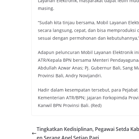
Layanan Elektronik, masyarakat dapat lebih m
masing.
“Sudah kita tinjau bersama, Mobil Layanan Ele
secara langsung, cepat, dan bisa memproduksi 
sesuai dengan permohonan dan kebutuhannya,”
Adapun peluncuran Mobil Layanan Elektronik in
ATR/Kepala BPN bersama Menteri Pendayagunaan
Abdullah Azwar Anas; Pj. Gubernur Bali, Sang 
Provinsi Bali, Andry Novijandri.
Hadir dalam kesempatan tersebut, para Pejabat
Kementerian ATR/BPN; jajaran Forkopimda Provins
Kanwil BPN Provinsi Bali. (Red)
Tingkatkan Kedisiplinan, Pegawai Setda Ka
en Serang Apel Setiap Pagi