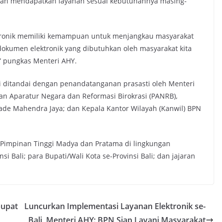
udah mendapatkan layanan sesuai kebutuhannya masing-
ktronik memiliki kemampuan untuk menjangkau masyarakat
dokumen elektronik yang dibutuhkan oleh masyarakat kita
 pungkas Menteri AHY.
i ditandai dengan penandatanganan prasasti oleh Menteri
 Aparatur Negara dan Reformasi Birokrasi (PANRB),
Made Mahendra Jaya; dan Kepala Kantor Wilayah (Kanwil) BPN
 Pimpinan Tinggi Madya dan Pratama di lingkungan
i Bali; para Bupati/Wali Kota se-Provinsi Bali; dan jajaran
bupat
Luncurkan Implementasi Layanan Elektronik se-
Bali, Menteri AHY: BPN Siap Layani Masyarakat