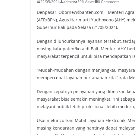
22/05/2024
admin
396 Views
0 Comments
Denpasar, Obornewsbanten.com – Menteri Agrar
(ATR/BPN), Agus Harimurti Yudhoyono (AHY) mel
Gubernur Bali pada Selasa (21/05/2024).
Dengan diluncurkannya layanan tersebut, terdap
masing kabupaten/kota di Bali. Menteri AHY ber
masyarakat terpencil untuk bisa mendapatkan 
“Mudah-mudahan dengan menjangkau masyarakat
mempercepat layanan pertanahan kita,” kata M
Dengan cepatnya pelayanan yang diberikan kepa
masyarakat bisa semakin meningkat. “Ini sebag
melayani publik lebih profesional, lebih modern
Usai meluncurkan Mobil Layanan Elektronik, Men
masing kendaraan yang nantinya dapat melayani