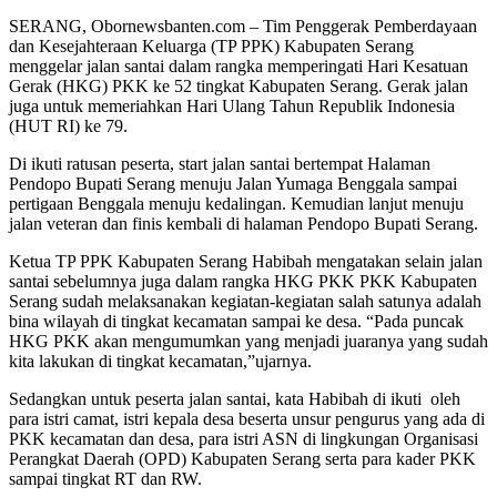
SERANG, Obornewsbanten.com – Tim Penggerak Pemberdayaan
dan Kesejahteraan Keluarga (TP PPK) Kabupaten Serang
menggelar jalan santai dalam rangka memperingati Hari Kesatuan
Gerak (HKG) PKK ke 52 tingkat Kabupaten Serang. Gerak jalan
juga untuk memeriahkan Hari Ulang Tahun Republik Indonesia
(HUT RI) ke 79.
Di ikuti ratusan peserta, start jalan santai bertempat Halaman
Pendopo Bupati Serang menuju Jalan Yumaga Benggala sampai
pertigaan Benggala menuju kedalingan. Kemudian lanjut menuju
jalan veteran dan finis kembali di halaman Pendopo Bupati Serang.
Ketua TP PPK Kabupaten Serang Habibah mengatakan selain jalan
santai sebelumnya juga dalam rangka HKG PKK PKK Kabupaten
Serang sudah melaksanakan kegiatan-kegiatan salah satunya adalah
bina wilayah di tingkat kecamatan sampai ke desa. “Pada puncak
HKG PKK akan mengumumkan yang menjadi juaranya yang sudah
kita lakukan di tingkat kecamatan,”ujarnya.
Sedangkan untuk peserta jalan santai, kata Habibah di ikuti oleh
para istri camat, istri kepala desa beserta unsur pengurus yang ada di
PKK kecamatan dan desa, para istri ASN di lingkungan Organisasi
Perangkat Daerah (OPD) Kabupaten Serang serta para kader PKK
sampai tingkat RT dan RW.