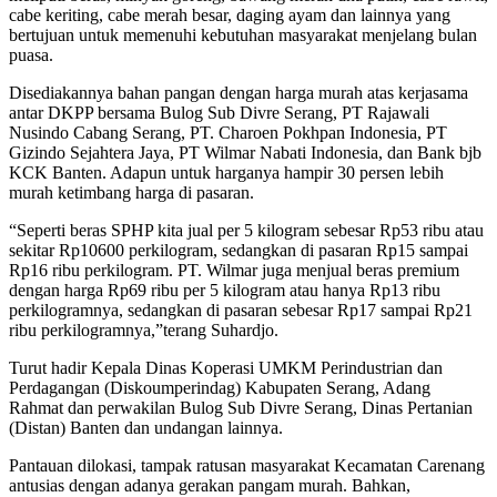
cabe keriting, cabe merah besar, daging ayam dan lainnya yang
bertujuan untuk memenuhi kebutuhan masyarakat menjelang bulan
puasa.
Disediakannya bahan pangan dengan harga murah atas kerjasama
antar DKPP bersama Bulog Sub Divre Serang, PT Rajawali
Nusindo Cabang Serang, PT. Charoen Pokhpan Indonesia, PT
Gizindo Sejahtera Jaya, PT Wilmar Nabati Indonesia, dan Bank bjb
KCK Banten. Adapun untuk harganya hampir 30 persen lebih
murah ketimbang harga di pasaran.
“Seperti beras SPHP kita jual per 5 kilogram sebesar Rp53 ribu atau
sekitar Rp10600 perkilogram, sedangkan di pasaran Rp15 sampai
Rp16 ribu perkilogram. PT. Wilmar juga menjual beras premium
dengan harga Rp69 ribu per 5 kilogram atau hanya Rp13 ribu
perkilogramnya, sedangkan di pasaran sebesar Rp17 sampai Rp21
ribu perkilogramnya,”terang Suhardjo.
Turut hadir Kepala Dinas Koperasi UMKM Perindustrian dan
Perdagangan (Diskoumperindag) Kabupaten Serang, Adang
Rahmat dan perwakilan Bulog Sub Divre Serang, Dinas Pertanian
(Distan) Banten dan undangan lainnya.
Pantauan dilokasi, tampak ratusan masyarakat Kecamatan Carenang
antusias dengan adanya gerakan pangam murah. Bahkan,