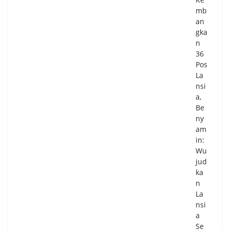
mb
an
gka
n
36
Pos
La
nsi
a,
Be
ny
am
in:
Wu
jud
ka
n
La
nsi
a
Se