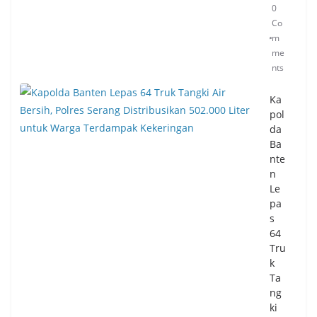
0
Co
m
me
nts
Ka
pol
da
Ba
nte
n
Le
pa
s
64
Tru
k
Ta
ng
ki