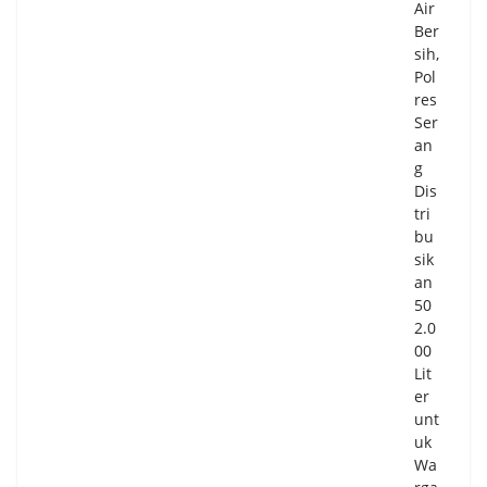
Air
Ber
sih,
Pol
res
Ser
an
g
Dis
tri
bu
sik
an
50
2.0
00
Lit
er
unt
uk
Wa