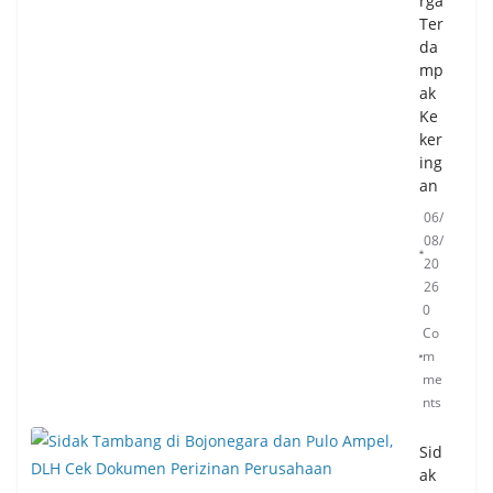
rga
Ter
da
mp
ak
Ke
ker
ing
an
06/
08/
20
26
0
Co
m
me
nts
Sid
ak