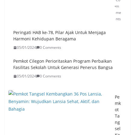
m
me
nts
Peringati HAB ke-78, Pilar Ajak Untuk Menjaga
Harmoni Kehidupan Beragama
05/01/2024
0 Comments
Pemkot Cilegon Perioritaskan Program Perbaikan
Fasilitas Sekolah Untuk Generasi Penerus Bangsa
05/01/2024
0 Comments
Pe
mk
ot
Ta
ng
sel
Ke