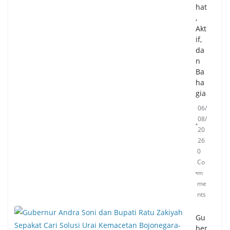
hat
,
Akt
if,
da
n
Ba
ha
gia
06/
08/
20
26
0
Co
m
me
nts
Gu
ber