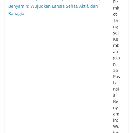
Pe
mk
ot
Ta
ng
sel
Ke
mb
an
gka
n
36
Pos
La
nsi
a,
Be
ny
am
in:
Wu
jud