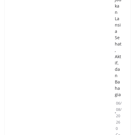
ka
n
La
nsi
a
Se
hat
,
Akt
if,
da
n
Ba
ha
gia
06/
08/
20
26
0
Co