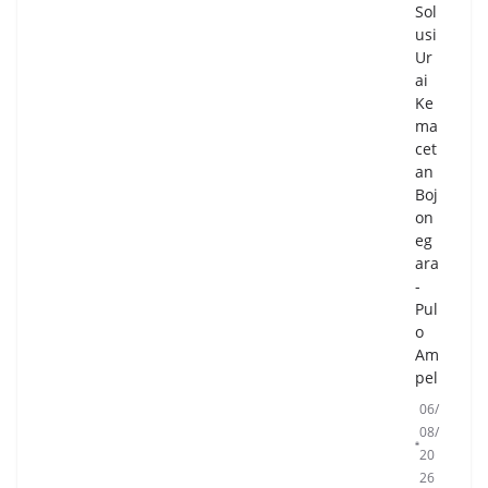
Sol
usi
Ur
ai
Ke
ma
cet
an
Boj
on
eg
ara
-
Pul
o
Am
pel
06/
08/
20
26