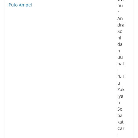
nu
r
An
dra
So
ni
da
n
Bu
pat
i
Rat
u
Zak
iya
h
Se
pa
kat
Car
i