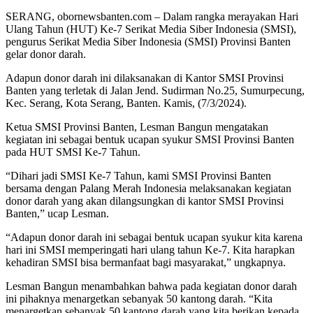
SERANG, obornewsbanten.com – Dalam rangka merayakan Hari
Ulang Tahun (HUT) Ke-7 Serikat Media Siber Indonesia (SMSI),
pengurus Serikat Media Siber Indonesia (SMSI) Provinsi Banten
gelar donor darah.
Adapun donor darah ini dilaksanakan di Kantor SMSI Provinsi
Banten yang terletak di Jalan Jend. Sudirman No.25, Sumurpecung,
Kec. Serang, Kota Serang, Banten. Kamis, (7/3/2024).
Ketua SMSI Provinsi Banten, Lesman Bangun mengatakan
kegiatan ini sebagai bentuk ucapan syukur SMSI Provinsi Banten
pada HUT SMSI Ke-7 Tahun.
“Dihari jadi SMSI Ke-7 Tahun, kami SMSI Provinsi Banten
bersama dengan Palang Merah Indonesia melaksanakan kegiatan
donor darah yang akan dilangsungkan di kantor SMSI Provinsi
Banten,” ucap Lesman.
“Adapun donor darah ini sebagai bentuk ucapan syukur kita karena
hari ini SMSI memperingati hari ulang tahun Ke-7. Kita harapkan
kehadiran SMSI bisa bermanfaat bagi masyarakat,” ungkapnya.
Lesman Bangun menambahkan bahwa pada kegiatan donor darah
ini pihaknya menargetkan sebanyak 50 kantong darah. “Kita
menargetkan sebanyak 50 kantong darah yang kita berikan kepada