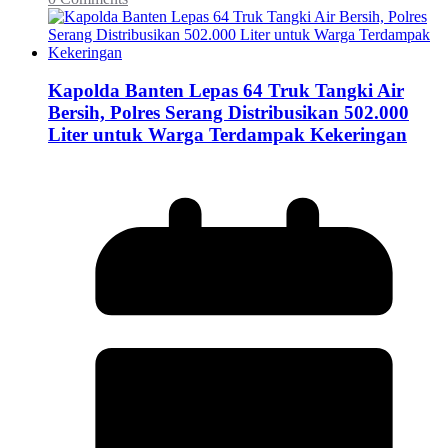
Kapolda Banten Lepas 64 Truk Tangki Air
Bersih, Polres Serang Distribusikan 502.000
Liter untuk Warga Terdampak Kekeringan