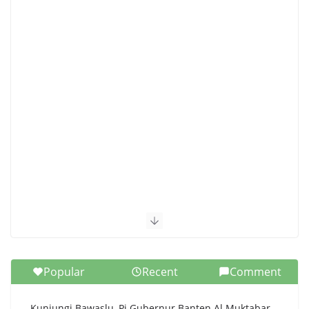
Popular
Recent
Comment
Kunjungi Bawaslu, Pj Gubernur Banten Al Muktabar