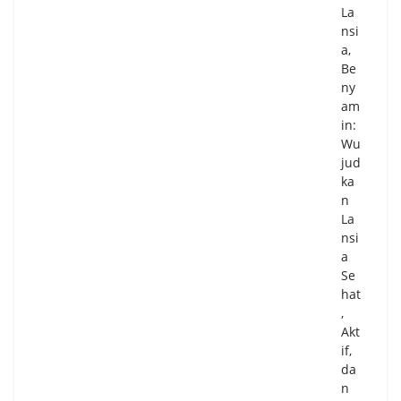
La
nsi
a,
Be
ny
am
in:
Wu
jud
ka
n
La
nsi
a
Se
hat
,
Akt
if,
da
n