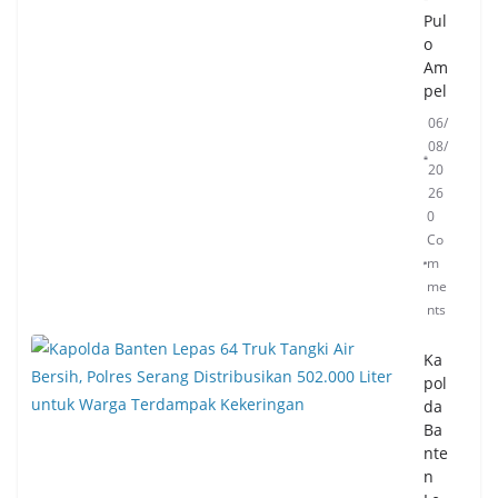
Pul
o
Am
pel
06/
08/
20
26
0
Co
m
me
nts
Ka
pol
da
Ba
nte
n