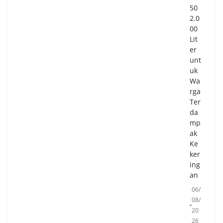
50
2.0
00
Lit
er
unt
uk
Wa
rga
Ter
da
mp
ak
Ke
ker
ing
an
06/
08/
20
26