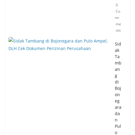
0
Co
m
me
nts
Sid
ak
Ta
mb
an
g
di
Boj
on
eg
ara
da
n
Pul
o