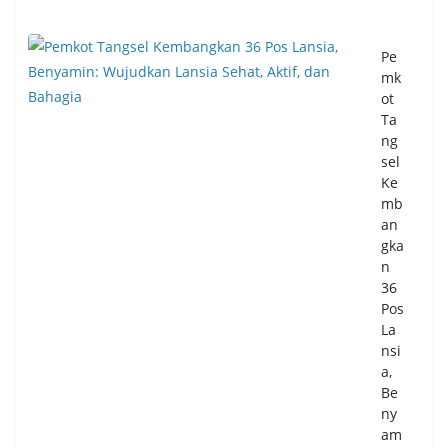
Pe
mk
ot
Ta
ng
sel
Ke
mb
an
gka
n
36
Pos
La
nsi
a,
Be
ny
am