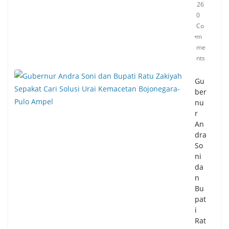
26
0
Co
m
me
nts
Gu
ber
nu
r
An
dra
So
ni
da
n
Bu
pat
i
Rat