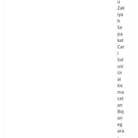
u
Zak
iya
h
Se
pa
kat
Car
i
Sol
usi
Ur
ai
Ke
ma
cet
an
Boj
on
eg
ara
-