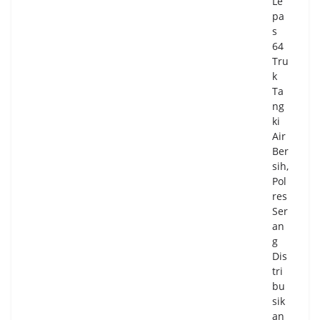
Le
pa
s
64
Tru
k
Ta
ng
ki
Air
Ber
sih,
Pol
res
Ser
an
g
Dis
tri
bu
sik
an