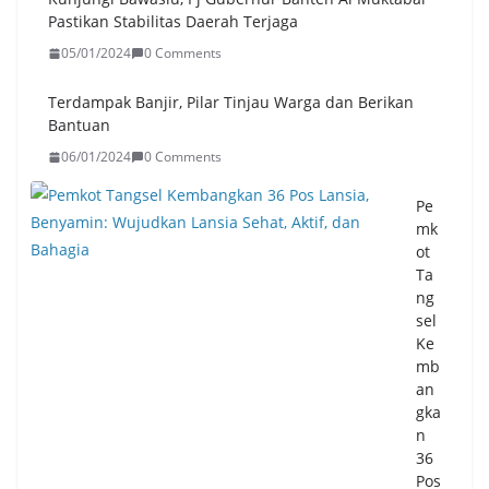
Pastikan Stabilitas Daerah Terjaga
05/01/2024
0 Comments
Terdampak Banjir, Pilar Tinjau Warga dan Berikan
Bantuan
06/01/2024
0 Comments
Pe
mk
ot
Ta
ng
sel
Ke
mb
an
gka
n
36
Pos