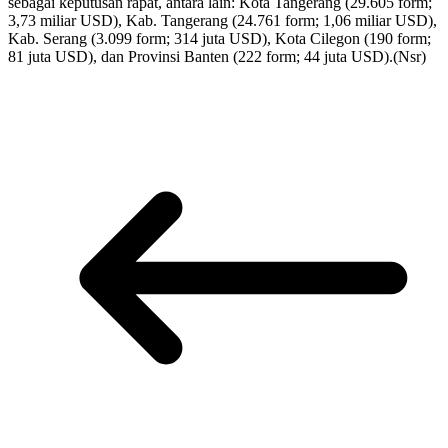
sebagai keputusan rapat, antara lain: Kota Tangerang (29.605 form;
3,73 miliar USD), Kab. Tangerang (24.761 form; 1,06 miliar USD),
Kab. Serang (3.099 form; 314 juta USD), Kota Cilegon (190 form;
81 juta USD), dan Provinsi Banten (222 form; 44 juta USD).(Nsr)