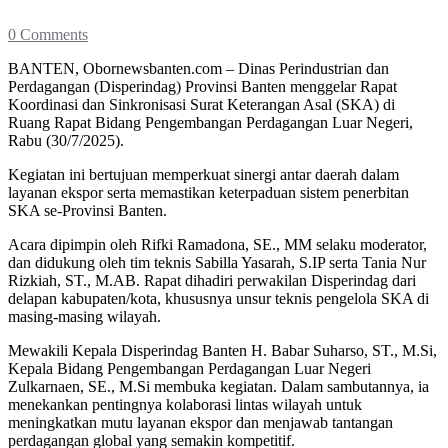
0 Comments
BANTEN, Obornewsbanten.com – Dinas Perindustrian dan
Perdagangan (Disperindag) Provinsi Banten menggelar Rapat
Koordinasi dan Sinkronisasi Surat Keterangan Asal (SKA) di
Ruang Rapat Bidang Pengembangan Perdagangan Luar Negeri,
Rabu (30/7/2025).
Kegiatan ini bertujuan memperkuat sinergi antar daerah dalam
layanan ekspor serta memastikan keterpaduan sistem penerbitan
SKA se-Provinsi Banten.
Acara dipimpin oleh Rifki Ramadona, SE., MM selaku moderator,
dan didukung oleh tim teknis Sabilla Yasarah, S.IP serta Tania Nur
Rizkiah, ST., M.AB. Rapat dihadiri perwakilan Disperindag dari
delapan kabupaten/kota, khususnya unsur teknis pengelola SKA di
masing-masing wilayah.
Mewakili Kepala Disperindag Banten H. Babar Suharso, ST., M.Si,
Kepala Bidang Pengembangan Perdagangan Luar Negeri
Zulkarnaen, SE., M.Si membuka kegiatan. Dalam sambutannya, ia
menekankan pentingnya kolaborasi lintas wilayah untuk
meningkatkan mutu layanan ekspor dan menjawab tantangan
perdagangan global yang semakin kompetitif.