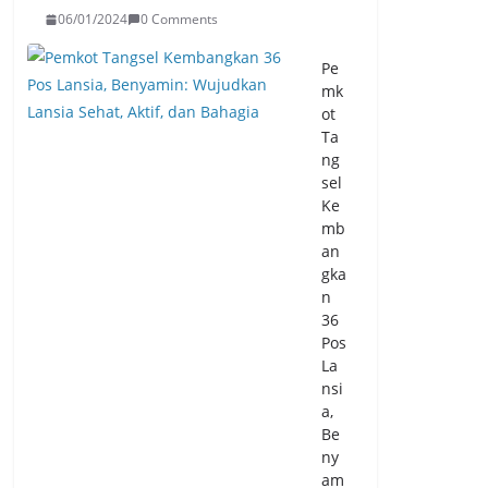
ma
06/01/2024
0 Comments
cet
an
Pe
Boj
mk
on
ot
eg
Ta
ara
ng
-
sel
Pul
Ke
o
mb
Am
an
pel
gka
06/
n
08/
36
20
Pos
26
La
0
nsi
Co
m
a,
me
Be
nts
ny
am