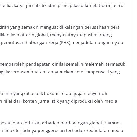
dia, karya jurnalistik, dan prinsip keadilan platform justru
watiran yang semakin menguat di kalangan perusahaan pers
iklan ke platform global, menyusutnya kapasitas ruang
s pemutusan hubungan kerja (PHK) menjadi tantangan nyata
m memperoleh pendapatan dinilai semakin melemah, termasuk
nologi kecerdasan buatan tanpa mekanisme kompensasi yang
ya menyangkut aspek hukum, tetapi juga menyentuh
ilai dari konten jurnalistik yang diproduksi oleh media
esia tetap terbuka terhadap perdagangan global. Namun,
an tidak terjadinya penggerusan terhadap kedaulatan media