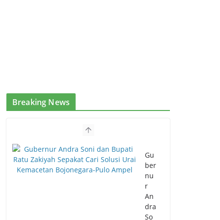
Breaking News
Gu
ber
nu
r
An
dra
So