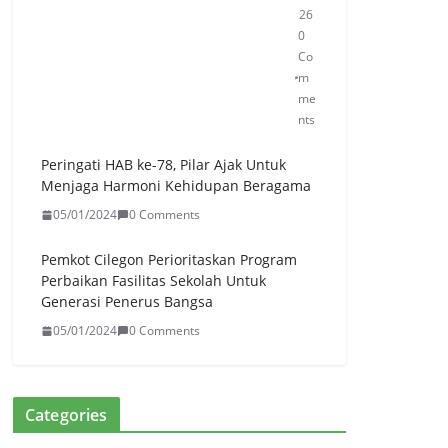
an
26
g
0
Dis
Co
tri
m
bu
me
sik
nts
an
50
Peringati HAB ke-78, Pilar Ajak Untuk
2.0
Menjaga Harmoni Kehidupan Beragama
00
05/01/2024
0 Comments
Lit
er
Pemkot Cilegon Perioritaskan Program
unt
Perbaikan Fasilitas Sekolah Untuk
uk
Generasi Penerus Bangsa
Wa
rga
05/01/2024
0 Comments
Ter
da
mp
ak
Categories
Ke