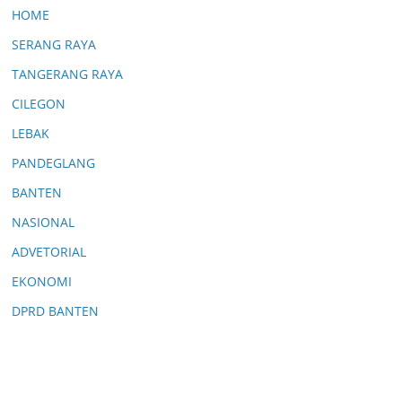
ker
HOME
ing
an
SERANG RAYA
06/
TANGERANG RAYA
08/
20
CILEGON
26
0
LEBAK
Co
PANDEGLANG
m
me
BANTEN
nts
NASIONAL
Sid
ADVETORIAL
ak
EKONOMI
Ta
mb
DPRD BANTEN
an
g
di
Boj
on