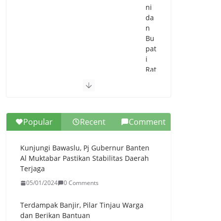
ni
da
n
Bu
pat
i
Rat
u
Zak
iya
h
Popular
Recent
Comment
Se
pa
kat
Kunjungi Bawaslu, Pj Gubernur Banten
Car
Al Muktabar Pastikan Stabilitas Daerah
i
Terjaga
Sol
05/01/2024
0 Comments
usi
Ur
ai
Terdampak Banjir, Pilar Tinjau Warga
Ke
dan Berikan Bantuan