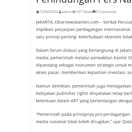
12/04/2026
admin
147 Views
0 Comments
JAKARTA, Obornewsbanten.com – Serikat Perus
implikasi perjanjian perdagangan internasiona
satu prinsip penting: keterbukaan ekonomi tid
Dalam forum diskusi yang berlangsung di Jakart
media, pemerintah melalui perwakilan Kantor S
dipandang sebagai instrumen strategis untuk 
akses pasar, memberikan kepastian investasi, s
Namun demikian, pemerintah juga menegaskan b
Kebijakan publisher rights dinyatakan tetap ber
ketentuan dalam ART yang bertentangan dengan
“Pemerintah pada prinsipnya pro-perdagangan, t
media nasional tidak boleh dirugikan,” ujar Qoda