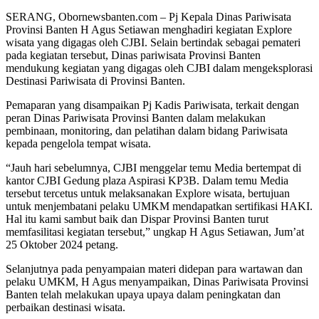
SERANG, Obornewsbanten.com – Pj Kepala Dinas Pariwisata
Provinsi Banten H Agus Setiawan menghadiri kegiatan Explore
wisata yang digagas oleh CJBI. Selain bertindak sebagai pemateri
pada kegiatan tersebut, Dinas pariwisata Provinsi Banten
mendukung kegiatan yang digagas oleh CJBI dalam mengeksplorasi
Destinasi Pariwisata di Provinsi Banten.
Pemaparan yang disampaikan Pj Kadis Pariwisata, terkait dengan
peran Dinas Pariwisata Provinsi Banten dalam melakukan
pembinaan, monitoring, dan pelatihan dalam bidang Pariwisata
kepada pengelola tempat wisata.
“Jauh hari sebelumnya, CJBI menggelar temu Media bertempat di
kantor CJBI Gedung plaza Aspirasi KP3B. Dalam temu Media
tersebut tercetus untuk melaksanakan Explore wisata, bertujuan
untuk menjembatani pelaku UMKM mendapatkan sertifikasi HAKI.
Hal itu kami sambut baik dan Dispar Provinsi Banten turut
memfasilitasi kegiatan tersebut,” ungkap H Agus Setiawan, Jum’at
25 Oktober 2024 petang.
Selanjutnya pada penyampaian materi didepan para wartawan dan
pelaku UMKM, H Agus menyampaikan, Dinas Pariwisata Provinsi
Banten telah melakukan upaya upaya dalam peningkatan dan
perbaikan destinasi wisata.