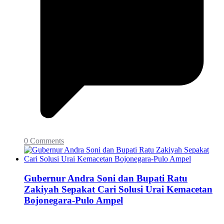
0 Comments
Gubernur Andra Soni dan Bupati Ratu
Zakiyah Sepakat Cari Solusi Urai Kemacetan
Bojonegara-Pulo Ampel