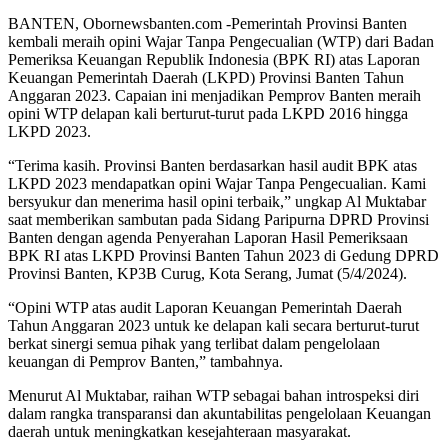
BANTEN, Obornewsbanten.com -Pemerintah Provinsi Banten
kembali meraih opini Wajar Tanpa Pengecualian (WTP) dari Badan
Pemeriksa Keuangan Republik Indonesia (BPK RI) atas Laporan
Keuangan Pemerintah Daerah (LKPD) Provinsi Banten Tahun
Anggaran 2023. Capaian ini menjadikan Pemprov Banten meraih
opini WTP delapan kali berturut-turut pada LKPD 2016 hingga
LKPD 2023.
“Terima kasih. Provinsi Banten berdasarkan hasil audit BPK atas
LKPD 2023 mendapatkan opini Wajar Tanpa Pengecualian. Kami
bersyukur dan menerima hasil opini terbaik,” ungkap Al Muktabar
saat memberikan sambutan pada Sidang Paripurna DPRD Provinsi
Banten dengan agenda Penyerahan Laporan Hasil Pemeriksaan
BPK RI atas LKPD Provinsi Banten Tahun 2023 di Gedung DPRD
Provinsi Banten, KP3B Curug, Kota Serang, Jumat (5/4/2024).
“Opini WTP atas audit Laporan Keuangan Pemerintah Daerah
Tahun Anggaran 2023 untuk ke delapan kali secara berturut-turut
berkat sinergi semua pihak yang terlibat dalam pengelolaan
keuangan di Pemprov Banten,” tambahnya.
Menurut Al Muktabar, raihan WTP sebagai bahan introspeksi diri
dalam rangka transparansi dan akuntabilitas pengelolaan Keuangan
daerah untuk meningkatkan kesejahteraan masyarakat.