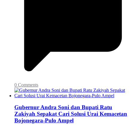
0 Comments
Gubernur Andra Soni dan Bupati Ratu
Zakiyah Sepakat Cari Solusi Urai Kemacetan
Bojonegara-Pulo Ampel