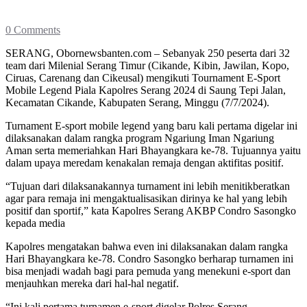
0 Comments
SERANG, Obornewsbanten.com – Sebanyak 250 peserta dari 32
team dari Milenial Serang Timur (Cikande, Kibin, Jawilan, Kopo,
Ciruas, Carenang dan Cikeusal) mengikuti Tournament E-Sport
Mobile Legend Piala Kapolres Serang 2024 di Saung Tepi Jalan,
Kecamatan Cikande, Kabupaten Serang, Minggu (7/7/2024).
Turnament E-sport mobile legend yang baru kali pertama digelar ini
dilaksanakan dalam rangka program Ngariung Iman Ngariung
Aman serta memeriahkan Hari Bhayangkara ke-78. Tujuannya yaitu
dalam upaya meredam kenakalan remaja dengan aktifitas positif.
“Tujuan dari dilaksanakannya turnament ini lebih menitikberatkan
agar para remaja ini mengaktualisasikan dirinya ke hal yang lebih
positif dan sportif,” kata Kapolres Serang AKBP Condro Sasongko
kepada media
Kapolres mengatakan bahwa even ini dilaksanakan dalam rangka
Hari Bhayangkara ke-78. Condro Sasongko berharap turnamen ini
bisa menjadi wadah bagi para pemuda yang menekuni e-sport dan
menjauhkan mereka dari hal-hal negatif.
“Ini kali pertama turnamen e-sport digelar Polres Serang.