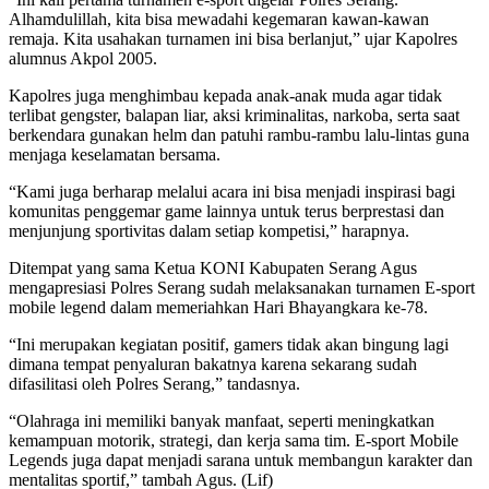
Alhamdulillah, kita bisa mewadahi kegemaran kawan-kawan
remaja. Kita usahakan turnamen ini bisa berlanjut,” ujar Kapolres
alumnus Akpol 2005.
Kapolres juga menghimbau kepada anak-anak muda agar tidak
terlibat gengster, balapan liar, aksi kriminalitas, narkoba, serta saat
berkendara gunakan helm dan patuhi rambu-rambu lalu-lintas guna
menjaga keselamatan bersama.
“Kami juga berharap melalui acara ini bisa menjadi inspirasi bagi
komunitas penggemar game lainnya untuk terus berprestasi dan
menjunjung sportivitas dalam setiap kompetisi,” harapnya.
Ditempat yang sama Ketua KONI Kabupaten Serang Agus
mengapresiasi Polres Serang sudah melaksanakan turnamen E-sport
mobile legend dalam memeriahkan Hari Bhayangkara ke-78.
“Ini merupakan kegiatan positif, gamers tidak akan bingung lagi
dimana tempat penyaluran bakatnya karena sekarang sudah
difasilitasi oleh Polres Serang,” tandasnya.
“Olahraga ini memiliki banyak manfaat, seperti meningkatkan
kemampuan motorik, strategi, dan kerja sama tim. E-sport Mobile
Legends juga dapat menjadi sarana untuk membangun karakter dan
mentalitas sportif,” tambah Agus. (Lif)