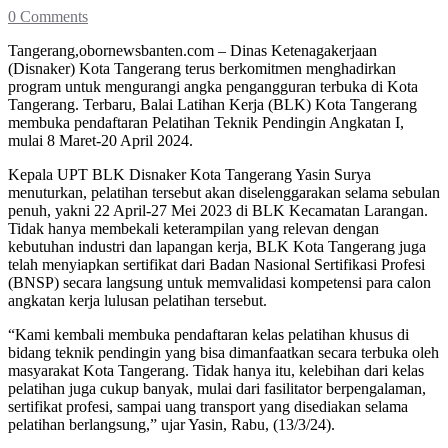
0 Comments
Tangerang,obornewsbanten.com – Dinas Ketenagakerjaan
(Disnaker) Kota Tangerang terus berkomitmen menghadirkan
program untuk mengurangi angka pengangguran terbuka di Kota
Tangerang. Terbaru, Balai Latihan Kerja (BLK) Kota Tangerang
membuka pendaftaran Pelatihan Teknik Pendingin Angkatan I,
mulai 8 Maret-20 April 2024.
Kepala UPT BLK Disnaker Kota Tangerang Yasin Surya
menuturkan, pelatihan tersebut akan diselenggarakan selama sebulan
penuh, yakni 22 April-27 Mei 2023 di BLK Kecamatan Larangan.
Tidak hanya membekali keterampilan yang relevan dengan
kebutuhan industri dan lapangan kerja, BLK Kota Tangerang juga
telah menyiapkan sertifikat dari Badan Nasional Sertifikasi Profesi
(BNSP) secara langsung untuk memvalidasi kompetensi para calon
angkatan kerja lulusan pelatihan tersebut.
“Kami kembali membuka pendaftaran kelas pelatihan khusus di
bidang teknik pendingin yang bisa dimanfaatkan secara terbuka oleh
masyarakat Kota Tangerang. Tidak hanya itu, kelebihan dari kelas
pelatihan juga cukup banyak, mulai dari fasilitator berpengalaman,
sertifikat profesi, sampai uang transport yang disediakan selama
pelatihan berlangsung,” ujar Yasin, Rabu, (13/3/24).