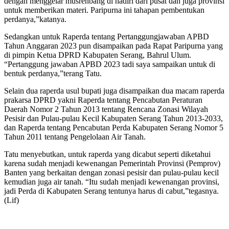
dengan menggelar musrenbang di hadiri dari pusat dan juga provinsi
untuk memberikan materi. Paripurna ini tahapan pembentukan
perdanya,”katanya.
Sedangkan untuk Raperda tentang Pertanggungjawaban APBD
Tahun Anggaran 2023 pun disampaikan pada Rapat Paripurna yang
di pimpin Ketua DPRD Kabupaten Serang, Bahrul Ulum.
“Pertanggung jawaban APBD 2023 tadi saya sampaikan untuk di
bentuk perdanya,”terang Tatu.
Selain dua raperda usul bupati juga disampaikan dua macam raperda
prakarsa DPRD yakni Raperda tentang Pencabutan Peraturan
Daerah Nomor 2 Tahun 2013 tentang Rencana Zonasi Wilayah
Pesisir dan Pulau-pulau Kecil Kabupaten Serang Tahun 2013-2033,
dan Raperda tentang Pencabutan Perda Kabupaten Serang Nomor 5
Tahun 2011 tentang Pengelolaan Air Tanah.
Tatu menyebutkan, untuk raperda yang dicabut seperti diketahui
karena sudah menjadi kewenangan Pemerintah Provinsi (Pemprov)
Banten yang berkaitan dengan zonasi pesisir dan pulau-pulau kecil
kemudian juga air tanah. “Itu sudah menjadi kewenangan provinsi,
jadi Perda di Kabupaten Serang tentunya harus di cabut,”tegasnya.
(Lif)