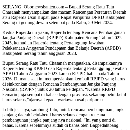
SERANG, Obornewsbanten.com – Bupati Serang Ratu Tatu
Chasanah menyampaikan dua macam Rancangan Peraturan Daerah
atau Raperda Usul Bupati pada Rapat Paripurna DPRD Kabupaten
Serang di gedung dewan setempat pada Rabu, 29 Mei 2024.
Kedua Raperda itu yakni, Raperda tentang Rencana Pembangunan
Jangka Panjang Daerah (RPJPD) Kabupaten Serang Tahun 2025 –
2045, kemudian Raperda tentang Pertanggung Jawaban
Pelaksanaan Anggaran Pendapatan dan Belanja Daerah (APBD)
Kabupaten Serang tahun anggaran 2023.
Bupati Serang Ratu Tatu Chasanah mengatakan, disampaikannya
Raperda tentang RPJPD dan Raperda tentang Pertanggung jawaban
APBD Tahun Anggaran 2023 karena RPJPD habis pada Tahun
2026. Di mana saat ini mempersiapkan kembali RPJPD yang harus
di sinkronkan dengan Rencana Pembangunan Jangka Panjang
Nasional (RPJPN) untuk 20 tahun ke depan. “Karena RPJPD
kemarin juga sempat di bahas dengan provinsi, sekarang betul-betul
harus selaras,”ujarnya kepada wartawan usai paripurna.
Lebih jelasnya, sambung Tatu, untuk rencana pembangunan jangka
panjang daerah betul-betul harus selaras dengan rencana
pembangunan jangka panjang nya nasional. “Ini yang nanti di
bahas. Karena sebelumnya sudah di bahas oleh Bappedalitbang